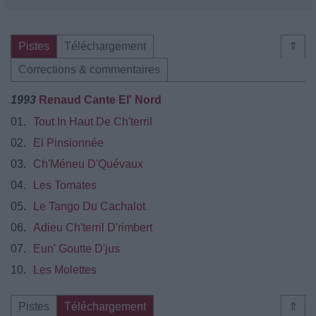
Pistes
Téléchargement
⇑
Corrections & commentaires
1993
Renaud Cante El' Nord
01.
Tout In Haut De Ch'terril
02.
El Pinsionnée
03.
Ch'Méneu D'Quévaux
04.
Les Tomates
05.
Le Tango Du Cachalot
06.
Adieu Ch'terril D'rimbert
07.
Eun' Goutte D'jus
10.
Les Molettes
Pistes
Téléchargement
⇑