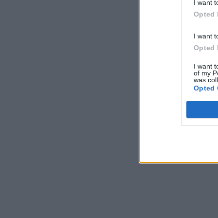
I want t
Opted 
I want t
Opted 
I want t
of my P
was col
Opted 