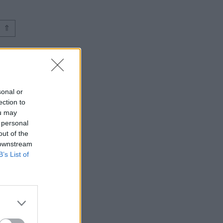
⇑
sonal or
ection to
ou may
 personal
out of the
 downstream
B’s List of