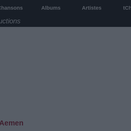
Chansons
Albums
Artistes
tC
uctions
r Aemen