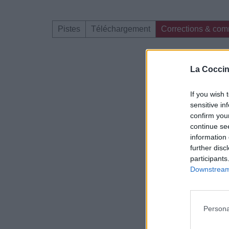
Pistes
Téléchargement
Corrections & com
Dire «merci» pour 
La Coccin
If you wish 
sensitive in
confirm you
continue se
information 
further disc
participants
Downstream 
Persona