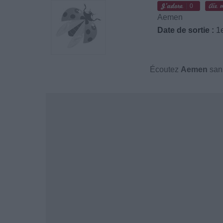
0
Aemen
Date de sortie :
1e
Écoutez
Aemen
sans