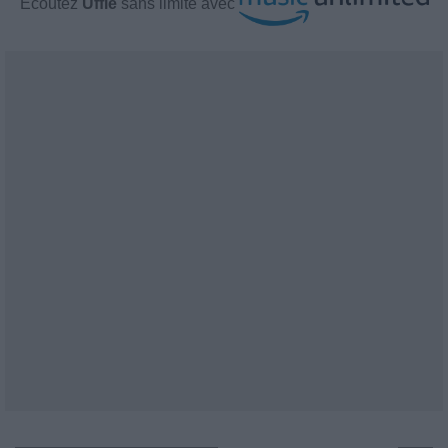
Écoutez
Uffie
sans limite avec