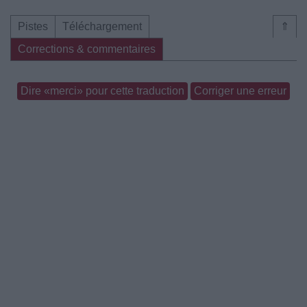
Pistes
Téléchargement
⇑
Corrections & commentaires
Dire «merci» pour cette traduction
Corriger une erreur