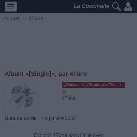
La Coccinelle
Accueil
>
4Tune
Album «[Single]», par 4Tune
0
0
4Tune
Date de sortie :
1er janvier 2007
Écoutez
4Tune
sans limite avec