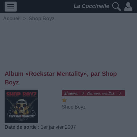
La Coccinelle
Accueil
>
Shop Boyz
Album «Rockstar Mentality», par Shop
Boyz
0
0
Shop Boyz
Date de sortie :
1er janvier 2007