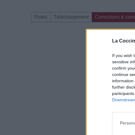
Pistes
Téléchargement
Corrections & com
Dire «merci» pour 
La Coccin
If you wish 
sensitive in
confirm you
continue se
information 
further disc
participants
Downstream 
Persona