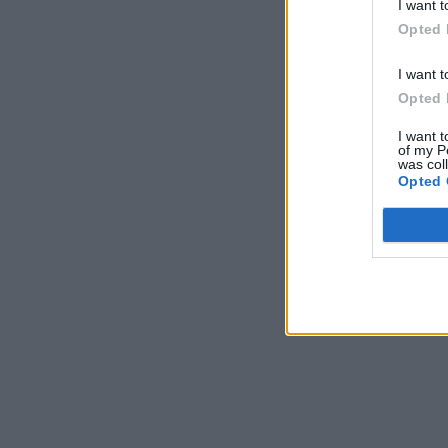
I want t
Opted 
I want t
Opted 
I want t
of my P
was col
Opted 