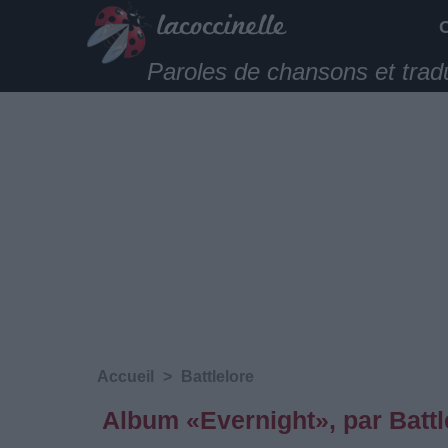
Paroles de chansons et trad
Accueil
>
Battlelore
Album «Evernight», par Battl