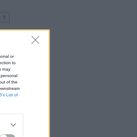
⇑
sonal or
ection to
ou may
 personal
out of the
 downstream
B’s List of