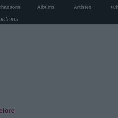
Chansons
Albums
Artistes
tC
uctions
elore