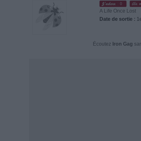
0
A Life Once Lost
Date de sortie :
1e
Écoutez
Iron Gag
san