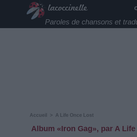
Paroles de chansons et trad
Accueil
>
A Life Once Lost
Album «Iron Gag», par A Life