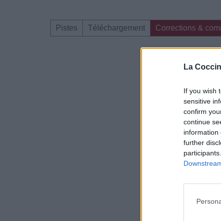
Pistes
Téléchargement
Corrections & com
Dire «merci» pour 
La Coccin
If you wish 
sensitive in
confirm you
continue se
information 
further disc
participants
Downstream 
Persona