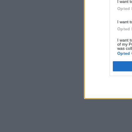
I want t
Opted 
I want t
Opted 
I want t
of my P
was col
Opted 