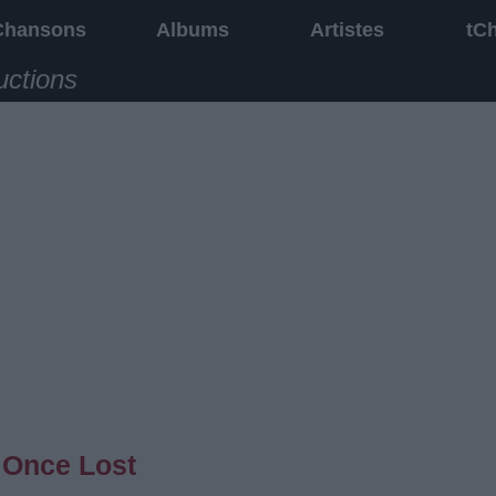
Chansons
Albums
Artistes
tC
uctions
 Once Lost