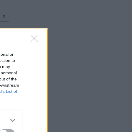
⇑
sonal or
ection to
ou may
 personal
out of the
 downstream
B’s List of