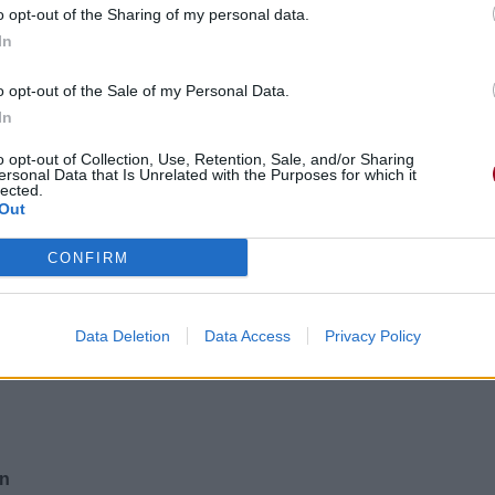
o opt-out of the Sharing of my personal data.
In
o opt-out of the Sale of my Personal Data.
In
o opt-out of Collection, Use, Retention, Sale, and/or Sharing
ersonal Data that Is Unrelated with the Purposes for which it
lected.
Out
esse
CONFIRM
ving
Data Deletion
Data Access
Privacy Policy
ndresse
in