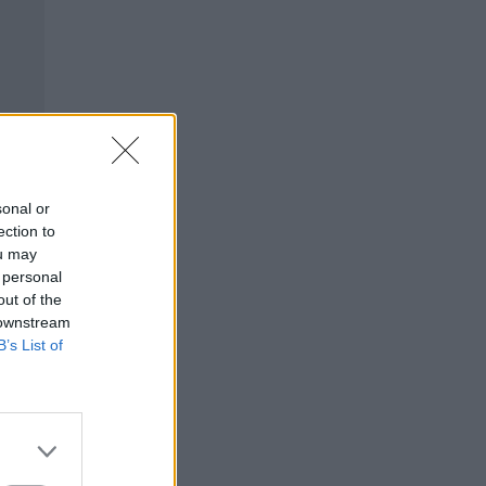
sonal or
ection to
ou may
 personal
out of the
 downstream
B’s List of