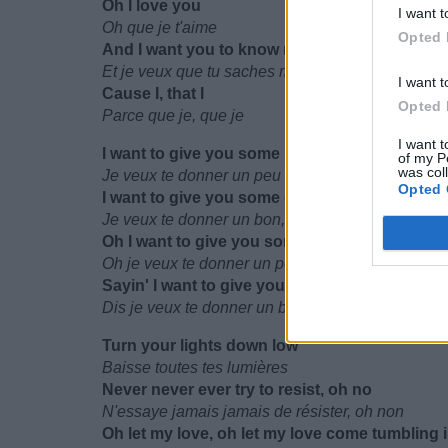
Oh I love you
I want t
Oh que je t'aime
Opted 
And I want you to know right now
Et je veux que tu saches maintenant
I want t
Cause I, that I
Opted 
Parce que je, que je
I want t
I want to give you some love
of my P
was col
Je veux te donner un peu d’amour
Opted 
I want to give you some good, good loving
Je veux te donner un bon, bon moment de tendr
Oh I want to give you some love
Oh je veux te donner un peu d’amour
Sayin' I want to give you some good, good lo
Dis je veux te donner un bon, bon moment de te
Turn your lights down low
Baisse toutes tes lumières
Never never ever try to resist, oh no
N'essaye jamais jamais de résister, oh non
Oh let my love, oh let my love come tumbling 