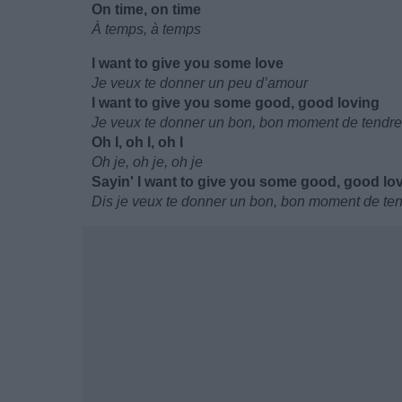
On time, on time
À temps, à temps
I want to give you some love
Je veux te donner un peu d’amour
I want to give you some good, good loving
Je veux te donner un bon, bon moment de tendr
Oh I, oh I, oh I
Oh je, oh je, oh je
Sayin' I want to give you some good, good lo
Dis je veux te donner un bon, bon moment de te