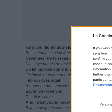
La Coccin
Turn your lights down low
If you wish 
Baisse toutes tes lumières
sensitive in
Never ever try to resist, oh no
confirm you
N'essaye jamais de résister, oh non
continue se
information 
Oh let my love come tumbling in
further disc
Oh laisse mon amour entrer
participants
Into our lives again
Downstream 
À nouveau dans nos vies
Sayin' oh I love you
Dis oh je t'aime
And I want you to know right now
Persona
Et je veux que tu saches maintenant