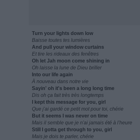
Turn your lights down low
Baisse toutes tes lumières
And pull your window curtains
Et tire les rideaux des fenêtres
Oh let Jah moon come shining in
Oh laisse la lune de Dieu briller
Into our life again
À nouveau dans notre vie
Sayin' oh it's been a long long time
Dis oh ça fait très très longtemps
I kept this message for you, girl
Que j'ai gardé ce petit mot pour toi, chérie
But it seems I was never on time
Mais il semble que je n'ai jamais été à l'heure
Still I gotta get through to you, girl
Mais je dois te parler, chérie