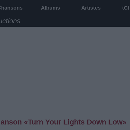
Chansons
Albums
Artistes
tC
uctions
 chanson «Turn Your Lights Down Low»