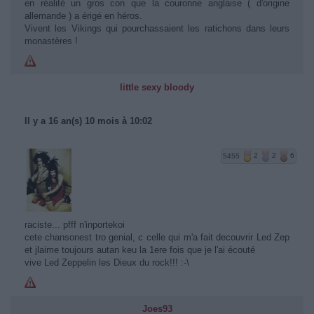
en réalité un gros con que la couronne anglaise ( d'origine
allemande ) a érigé en héros.
Vivent les Vikings qui pourchassaient les ratichons dans leurs
monastères !
little sexy bloody
Il y a 16 an(s) 10 mois à 10:02
5455
2
2
6
raciste... pfff n'inportekoi
cete chansonest tro genial, c celle qui m'a fait decouvrir Led Zep
et jlaime toujours autan keu la 1ere fois que je l'ai écouté
vive Led Zeppelin les Dieux du rock!!! :-\
Joes93