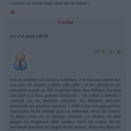
chanson me donne super envie de my mettre :)
If le Red
Il y a 17 an(s) à 05:47
5348
2
2
4
Pas de problème de racisme là dedans. Il ne faut pas oublier que
Led Zep est anglais ( plutôt côté celte ) et les vikings et les
normands jouent un rôle important dans leur histoire. On peut
dire qu'il y a trois grandes tendances : les celtes ( bretons )
chassés par les barbares germains, les barbares germains
justement qui jusqu'en quarante ( 1940 ) les ont joyeusement
massacrés et les wikings puis les normands venus de France.
La Mana Carta est un héritage normand. La situation du petit
peuple en Angleterre était meilleur sous les celtes et les
normands que sous les angles et les saxons. Robin des Bois est