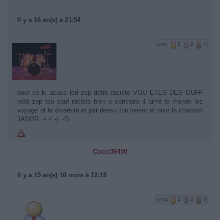
Il y a 16 an(s) à 21:54
5285
2
2
4
pour ce ki acuse led zep detre raciste VOU ETES DES OUFF
ledd zep tou sauf raciste bien o contraire il aimé le monde les
voyage et la diversité et par dessu tou lorient et pour la chanson
JADOR :-\ <:-) :-D
Cocci36450
Il y a 15 an(s) 10 mois à 12:18
5224
2
2
3