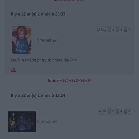
Il y a 22 an(s) 2 mois à 23:33
13601
4
4
7
Site web
couik a raison pr try to cross the line
loune ~971~972~92~34
Il y a 22 an(s) 1 mois à 12:24
7056
2
4
6
Site web