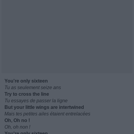
You're only sixteen
Tu as seulement seize ans
Try to cross the line
Tu essayes de passer la ligne
But your little wings are intertwined
Mais tes petites ailes étaient entrelacées
Oh, Oh no !
Oh, oh non !
You're only sixteen