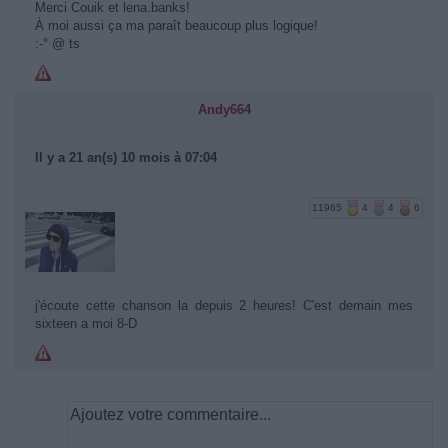
Merci Couik et lena.banks!
À moi aussi ça ma paraît beaucoup plus logique!
:-° @ ts
Andy664
Il y a 21 an(s) 10 mois à 07:04
11965
4
4
6
j'écoute cette chanson la depuis 2 heures! C'est demain mes
sixteen a moi 8-D