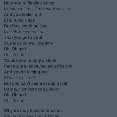
Now you're finally sixteen
Maintenant tu as finalement seize ans
And you feelin' old
Et tu te sens âgé
But they won't believe
Mais ils ne croiront pas
That you got a soul
Que tu as obtenu une âme
Oh, Oh no !
Oh, oh non !
'Cause you're only sixteen
Parce que tu as seulement seize ans
And you're feeling real
Et tu te sens réel
But you can't seem to cop a feel
Mais tu n'arrives pas à peloter
Oh, Oh no !
Oh, oh non !
Why do they have to force us
Pourquoi ont-ils à nous forcés