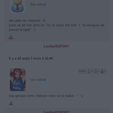
Site web
elle pete cte chanson :-D
juste un pti truc jkroi ke "try to cross the line" c "tu essayes de
passer la ligne" :-)
LenApeSOFOXY
Il y a 22 an(s) 3 mois à 11:44
13601
4
4
7
Site web
trop géniale cette chanson merci pr la traduc :-° :'-)
LenApeSOFOXY