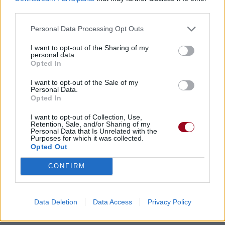
third parties.
Personal Data Processing Opt Outs
I want to opt-out of the Sharing of my
personal data.
Opted In
Paroles + Traduction
Téléchargement
Vidéos
⇑
I want to opt-out of the Sale of my
Personal Data.
Commentaires
Opted In
I want to opt-out of Collection, Use,
Retention, Sale, and/or Sharing of my
Dire «merci» pour cette traduction
Corriger une erreur
Personal Data that Is Unrelated with the
Purposes for which it was collected.
Opted Out
CONFIRM
Data Deletion
Data Access
Privacy Policy