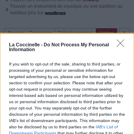
Trouver un instrument de musique ou une partition au
meilleur prix sur
Paroles + Traduction
Téléchargement
Vidéos
⇑
Commentaires
La Coccinelle -
Do Not Process My Personal
Information
Voir la vidéo de «Sixteen»
If you wish to opt-out of the sale, sharing to third parties, or
processing of your personal or sensitive information for
targeted advertising by us, please use the below opt-out
section to confirm your selection. Please note that after your
opt-out request is processed you may continue seeing
interest-based ads based on personal information utilized by
Chanson sans vidéo
Chanson sans vidéo
us or personal information disclosed to third parties prior to
your opt-out. You may separately opt-out of the further
disclosure of your personal information by third parties on the
IAB’s list of downstream participants. This information may
also be disclosed by us to third parties on the
IAB’s List of
Concert/Live
Downstream Participants
that may further disclose it to other