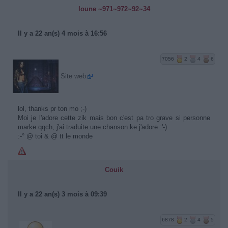
loune ~971~972~92~34
Il y a 22 an(s) 4 mois à 16:56
7056
2
4
6
Site web
lol, thanks pr ton mo ;-)
Moi je l'adore cette zik mais bon c'est pa tro grave si personne
marke qqch, j'ai traduite une chanson ke j'adore :'-)
:-° @ toi & @ tt le monde
Couik
Il y a 22 an(s) 3 mois à 09:39
6878
2
4
5