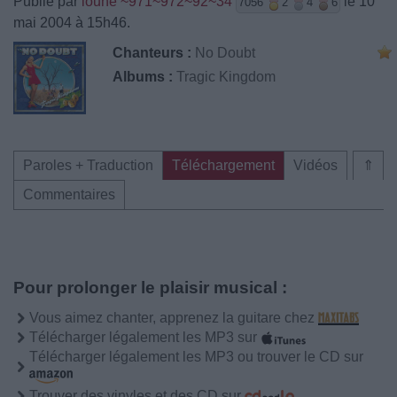
Publié par
loune ~971~972~92~34
le 10
7056
2
4
6
mai 2004 à 15h46.
Chanteurs :
No Doubt
Albums :
Tragic Kingdom
Paroles + Traduction
Téléchargement
Vidéos
⇑
Commentaires
Pour prolonger le plaisir musical :
Vous aimez chanter, apprenez la guitare chez
Télécharger légalement les MP3 sur
Télécharger légalement les MP3 ou trouver le CD sur
Trouver des vinyles et des CD sur