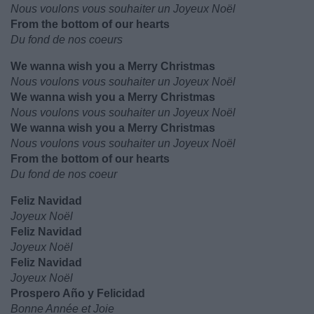
Nous voulons vous souhaiter un Joyeux Noël
From the bottom of our hearts
Du fond de nos coeurs
We wanna wish you a Merry Christmas
Nous voulons vous souhaiter un Joyeux Noël
We wanna wish you a Merry Christmas
Nous voulons vous souhaiter un Joyeux Noël
We wanna wish you a Merry Christmas
Nous voulons vous souhaiter un Joyeux Noël
From the bottom of our hearts
Du fond de nos coeur
Feliz Navidad
Joyeux Noël
Feliz Navidad
Joyeux Noël
Feliz Navidad
Joyeux Noël
Prospero Año y Felicidad
Bonne Année et Joie