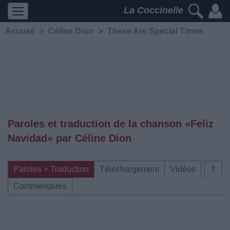
La Coccinelle
Accueil
>
Céline Dion
>
These Are Special Times
Paroles et traduction de la chanson «Feliz
Navidad» par Céline Dion
Paroles + Traduction
Téléchargement
Vidéos
⇑
Commentaires