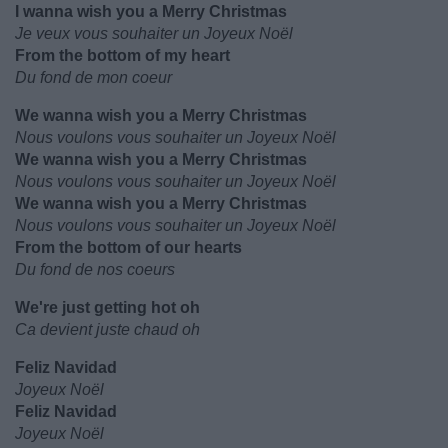
I wanna wish you a Merry Christmas
Je veux vous souhaiter un Joyeux Noël
From the bottom of my heart
Du fond de mon coeur
We wanna wish you a Merry Christmas
Nous voulons vous souhaiter un Joyeux Noël
We wanna wish you a Merry Christmas
Nous voulons vous souhaiter un Joyeux Noël
We wanna wish you a Merry Christmas
Nous voulons vous souhaiter un Joyeux Noël
From the bottom of our hearts
Du fond de nos coeurs
We're just getting hot oh
Ca devient juste chaud oh
Feliz Navidad
Joyeux Noël
Feliz Navidad
Joyeux Noël