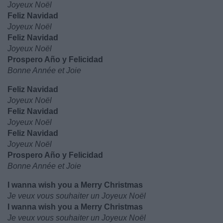
Joyeux Noël
Feliz Navidad
Joyeux Noël
Feliz Navidad
Joyeux Noël
Prospero Año y Felicidad
Bonne Année et Joie
Feliz Navidad
Joyeux Noël
Feliz Navidad
Joyeux Noël
Feliz Navidad
Joyeux Noël
Prospero Año y Felicidad
Bonne Année et Joie
I wanna wish you a Merry Christmas
Je veux vous souhaiter un Joyeux Noël
I wanna wish you a Merry Christmas
Je veux vous souhaiter un Joyeux Noël