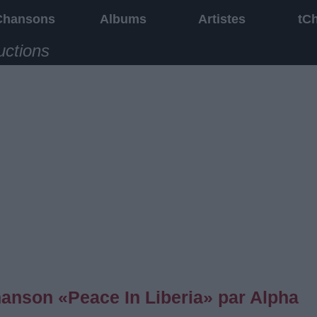
Chansons
Albums
Artistes
tC
uctions
chanson «Peace In Liberia» par Alpha