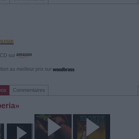
e CD sur
ion au meilleur prix sur
éos
Commentaires
beria»