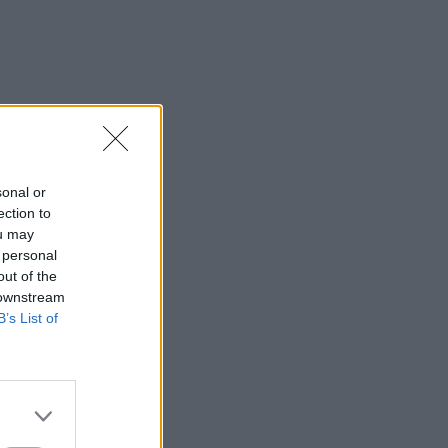
sonal or
ection to
ou may
 personal
out of the
 downstream
B’s List of