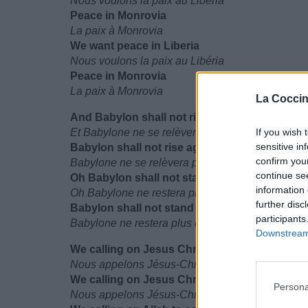
Nous voulons la paix au Libéria
Peace in Monrovia
La paix à Monrovia
We want peace in Liberia
Nous voulons la paix au Libéria
Peace in Monrovia
La paix à Monrovia
La Coccin
And Babylon shall not rise again
Et Babylone ne se relèvera plus
If you wish 
sensitive in
Babylon shall not rise again
confirm you
Babylone ne se relèvera plus
continue se
Oh Babylon shall not stand again
information 
Oh Babylone ne restera plus debout
further disc
Babylon shall not stand again
participants
Babylone ne restera plus debout
Downstream 
We calling on Jesus Christ to save I and I
Nous appelons Jésus-Christ pour qu'il nous sau
We calling on Jesus Christ to save I and I
Persona
Nous appelons Jésus-Christ pour qu'il nous sau