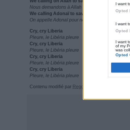
We calling on Allah to save I and I
I want t
Nous demandons à Allah de nous sauver
Opted 
We calling Adonaï to save I land I
On appelle Adonaï pour nous sauver
I want t
Cry, cry Liberia
Opted 
Pleure, le Libéria pleure
I want t
Cry, cry Liberia
of my P
Pleure, le Libéria pleure
was col
Opted 
Cry, cry Liberia
Pleure, le Libéria pleure
Cry, cry Liberia
Pleure, le Libéria pleure
Contenu modifié par
Reggaemusic