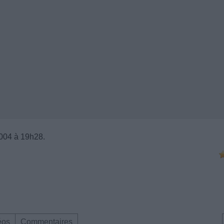
004 à 19h28.
éos
Commentaires