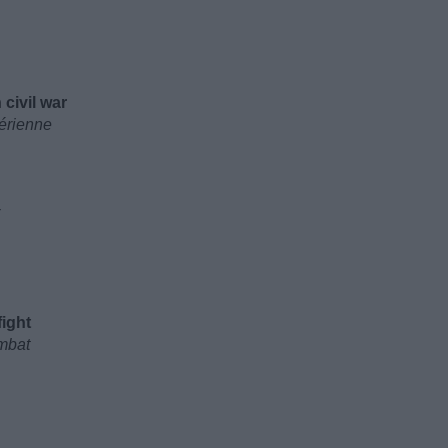
civil war
bérienne
fight
ombat