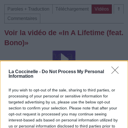
Paroles + Traduction
Téléchargement
Vidéos
⇑
Commentaires
Voir la vidéo de «In A Lifetime (feat.
Bono)»
La Coccinelle -
Do Not Process My Personal
Information
Paroles + Traduction
Téléchargement
Vidéos
⇑
If you wish to opt-out of the sale, sharing to third parties, or
Commentaires
processing of your personal or sensitive information for
targeted advertising by us, please use the below opt-out
section to confirm your selection. Please note that after your
Dire «merci» pour cette traduction
Corriger une erreur
opt-out request is processed you may continue seeing
interest-based ads based on personal information utilized by
us or personal information disclosed to third parties prior to