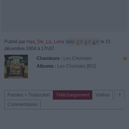
Publié par
Hija_De_La_Luna
le 15
5432
2
2
6
décembre 2004 à 17h37.
Chanteurs :
Les Choristes
Albums :
Les Choristes [BO]
Paroles + Traduction
Téléchargement
Vidéos
⇑
Commentaires