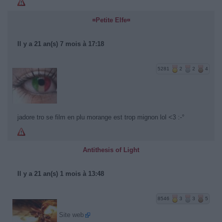
¤Petite Elfe¤
Il y a 21 an(s) 7 mois à 17:18
5281
2
2
4
jadore tro se film en plu morange est trop mignon lol <3 :-°
Antithesis of Light
Il y a 21 an(s) 1 mois à 13:48
8546
3
3
5
Site web