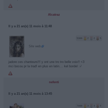
Alcatraz
Il y a 21 an(s) 11 mois à 11:48
5366
2
2
5
Site web
jadore ces chanteurs!!! y ont une tro tro belle voix!! <3
mci bocou pr la trad! en plus en latin.... kel bordel :-/
nefenti
Il y a 21 an(s) 11 mois à 13:45
7988
3
3
5