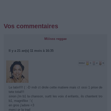
Vos commentaires
Miiisss reggae
Il y a 21 an(s) 11 mois à 16:35
8864
3
4
6
Le latin!!!! ( :-D mdr ct drole cette matiere mais ct ossi 1 prise de
tete total!!!
sinon j'm b1 la chanson, surtt les voix d enfants, ils chantent tro
b1, magnifike :'-(
en gros j'adore <3
merci pr la trad