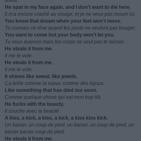
soeur.
He spat in my face again, and I don't want to die here.
Il m'a encore craché au visage, et je ne veux pas mourir ici.
You know that dream when your feet won't move,
Tu connais ce rêve quand tes pieds ne veulent pas bouger.
You want to come but your body won't let you.
Tu veux avancer mais ton corps ne veut pas te laisser.
He steals it from me.
Il me le vole.
He steals it from me.
Il me le vole.
It shines like sweat, like jewels,
Ça brille comme la sueur, comme des bijoux,
Like something that has died too soon.
Comme quelque chose qui est mort trop tôt.
He fucks with the beauty.
Il couche avec la beauté.
A kiss, a kick, a kiss, a kick, a kiss kiss kick.
Un baiser, un coup de pied, un baiser, un coup de pied, un
baiser baiser coup de pied.
He steals it from me.