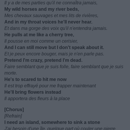
Il y a de mes parties qu'il ne connaîtra jamais,
My wild horses and my river beds,
Mes chevaux sauvages et mes lits de rivières,
And in my throat voices he'll never hear.
Et dans ma gorge des voix qu'il n'entendra jamais.
He pulls at me like a cherry tree,
Il pousse en moi comme un cerisier,
And I can still move but I don't speak about it.
Et je peux encore bouger, mais je n'en parle pas.
Pretend I'm crazy, pretend I'm dead.
Faire semblant que je suis folle, faire semblant que je suis
morte.
He's to scared to hit me now
Il est trop effrayé pour me frapper maintenant
He'll bring flowers instead
Il apportera des fleurs à la place
[Chorus]
[Refrain]
I need an island, somewhere to sink a stone
J'ai besoin d'une île, quelque part où couler une pierre