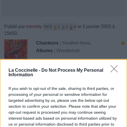
Publié par
minority
le 5 janvier 2005 à
5373
2
2
4
15h50.
Chanteurs :
Heather Nova
Albums :
Wonderlust
La Coccinelle -
Do Not Process My Personal
Information
Paroles + Traduction
Téléchargement
Vidéos
⇑
Commentaires
If you wish to opt-out of the sale, sharing to third parties, or
processing of your personal or sensitive information for
targeted advertising by us, please use the below opt-out
section to confirm your selection. Please note that after your
opt-out request is processed you may continue seeing
Pour prolonger le plaisir musical :
interest-based ads based on personal information utilized by
us or personal information disclosed to third parties prior to