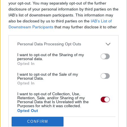
Vous aimez chanter, apprenez la guitare chez
your opt-out. You may separately opt-out of the further
Télécharger légalement les MP3 sur
disclosure of your personal information by third parties on the
Télécharger légalement les MP3 ou trouver le CD sur
IAB’s list of downstream participants. This information may
also be disclosed by us to third parties on the
IAB’s List of
Trouver des vinyles et des CD sur
Downstream Participants
that may further disclose it to other
Trouver un instrument de musique ou une partition au
third parties.
meilleur prix sur
Personal Data Processing Opt Outs
I want to opt-out of the Sharing of my
Paroles + Traduction
Téléchargement
Vidéos
⇑
personal data.
Opted In
Commentaires
I want to opt-out of the Sale of my
Personal Data.
Opted In
Paroles + Traduction
Téléchargement
Vidéos
⇑
Commentaires
I want to opt-out of Collection, Use,
Retention, Sale, and/or Sharing of my
Personal Data that Is Unrelated with the
Purposes for which it was collected.
Dire «merci» pour cette traduction
Corriger une erreur
Opted Out
CONFIRM