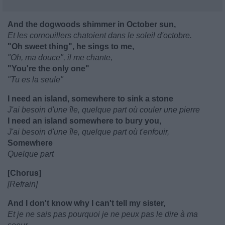
And the dogwoods shimmer in October sun,
Et les cornouillers chatoient dans le soleil d'octobre.
"Oh sweet thing", he sings to me,
"Oh, ma douce", il me chante,
"You're the only one"
"Tu es la seule"
I need an island, somewhere to sink a stone
J'ai besoin d'une île, quelque part où couler une pierre
I need an island somewhere to bury you,
J'ai besoin d'une île, quelque part où t'enfouir,
Somewhere
Quelque part
[Chorus]
[Refrain]
And I don't know why I can't tell my sister,
Et je ne sais pas pourquoi je ne peux pas le dire à ma