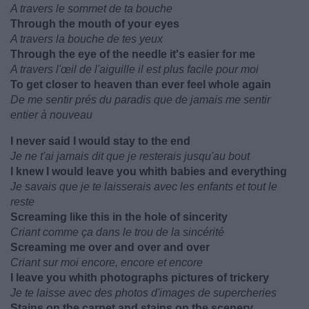
A travers le sommet de ta bouche
Through the mouth of your eyes
A travers la bouche de tes yeux
Through the eye of the needle it's easier for me
A travers l'œil de l'aiguille il est plus facile pour moi
To get closer to heaven than ever feel whole again
De me sentir prés du paradis que de jamais me sentir
entier à nouveau
I never said I would stay to the end
Je ne t'ai jamais dit que je resterais jusqu'au bout
I knew I would leave you whith babies and everything
Je savais que je te laisserais avec les enfants et tout le
reste
Screaming like this in the hole of sincerity
Criant comme ça dans le trou de la sincérité
Screaming me over and over and over
Criant sur moi encore, encore et encore
I leave you whith photographs pictures of trickery
Je te laisse avec des photos d'images de supercheries
Stains on the carpet and stains on the scenery