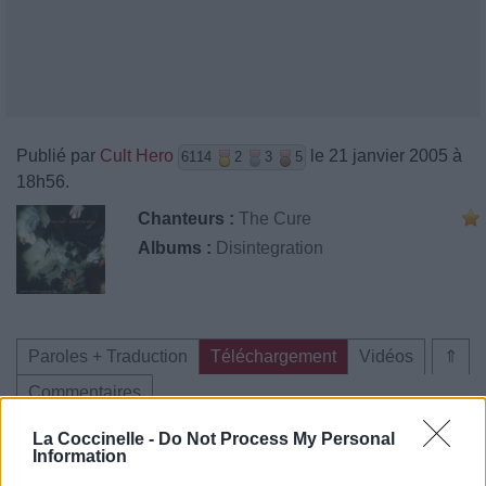
Publié par
Cult Hero
le 21 janvier 2005 à
6114
2
3
5
18h56.
Chanteurs :
The Cure
Albums :
Disintegration
Paroles + Traduction
Téléchargement
Vidéos
⇑
Commentaires
La Coccinelle -
Do Not Process My Personal
Information