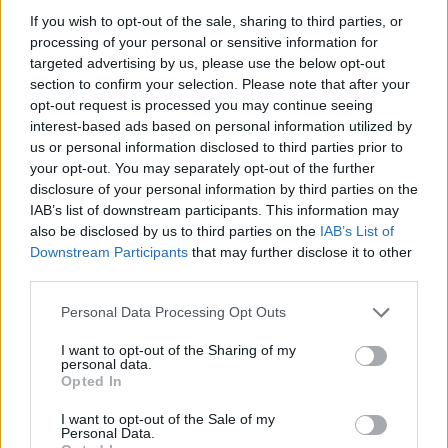
Pour prolonger le plaisir musical :
If you wish to opt-out of the sale, sharing to third parties, or
processing of your personal or sensitive information for
Vous aimez chanter, apprenez la guitare chez
targeted advertising by us, please use the below opt-out
Télécharger légalement les MP3 sur
section to confirm your selection. Please note that after your
Télécharger légalement les MP3 ou trouver le CD sur
opt-out request is processed you may continue seeing
interest-based ads based on personal information utilized by
Trouver des vinyles et des CD sur
us or personal information disclosed to third parties prior to
Trouver un instrument de musique ou une partition au
your opt-out. You may separately opt-out of the further
meilleur prix sur
disclosure of your personal information by third parties on the
IAB’s list of downstream participants. This information may
also be disclosed by us to third parties on the
IAB’s List of
Downstream Participants
that may further disclose it to other
Paroles + Traduction
Téléchargement
Vidéos
⇑
third parties.
Commentaires
Personal Data Processing Opt Outs
Voir la vidéo de «Disintegration»
I want to opt-out of the Sharing of my
personal data.
Opted In
I want to opt-out of the Sale of my
Personal Data.