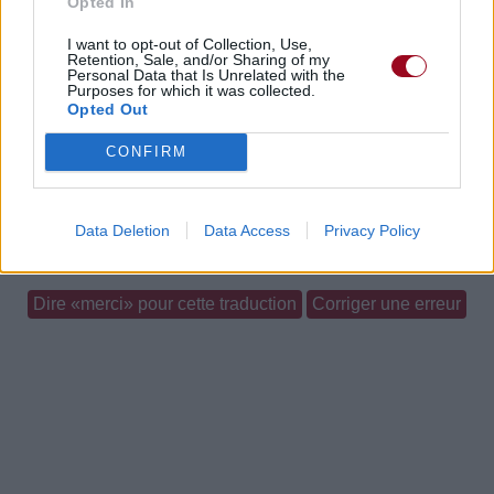
Opted In
Concert/Live
Concert/Live
Concert/Live
I want to opt-out of Collection, Use,
Retention, Sale, and/or Sharing of my
Personal Data that Is Unrelated with the
Purposes for which it was collected.
Opted Out
Concert/Live
Concert/Live
CONFIRM
Paroles + Traduction
Téléchargement
Vidéos
⇑
Data Deletion
Data Access
Privacy Policy
Commentaires
Dire «merci» pour cette traduction
Corriger une erreur