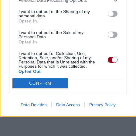
Personal Data Processing Opt Outs
I want to opt-out of the Sharing of my
Trouver des vinyles et des CD sur
personal data.
Trouver un instrument de musique ou une partition au
Opted In
meilleur prix sur
I want to opt-out of the Sale of my
Personal Data.
Opted In
Paroles + Traduction
Téléchargement
Vidéos
⇑
I want to opt-out of Collection, Use,
Commentaires
Retention, Sale, and/or Sharing of my
Personal Data that Is Unrelated with the
Purposes for which it was collected.
Opted Out
Paroles + Traduction
Téléchargement
Vidéos
⇑
CONFIRM
Commentaires
Dire «merci» pour cette traduction
Corriger une erreur
Data Deletion
Data Access
Privacy Policy