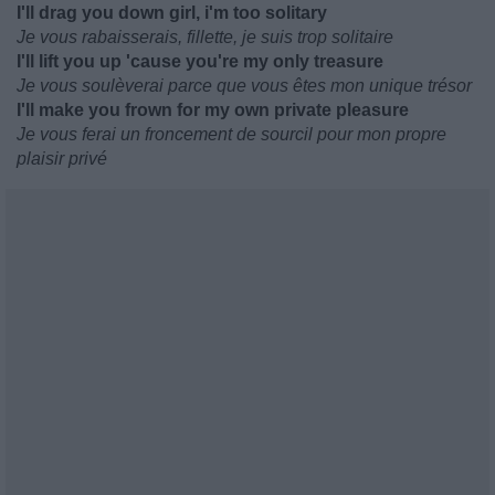
I'll drag you down girl, i'm too solitary
Je vous rabaisserais, fillette, je suis trop solitaire
I'll lift you up 'cause you're my only treasure
Je vous soulèverai parce que vous êtes mon unique trésor
I'll make you frown for my own private pleasure
Je vous ferai un froncement de sourcil pour mon propre
plaisir privé