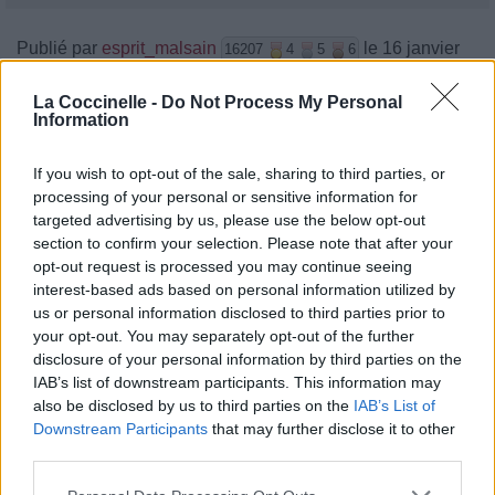
Publié par
esprit_malsain
le 16 janvier
16207
4
5
6
2005 à 20h06.
La Coccinelle -
Do Not Process My Personal
Chanteurs :
Oomph!
Information
Albums :
Plastik
If you wish to opt-out of the sale, sharing to third parties, or
processing of your personal or sensitive information for
targeted advertising by us, please use the below opt-out
section to confirm your selection. Please note that after your
Paroles + Traduction
Téléchargement
Vidéos
⇑
opt-out request is processed you may continue seeing
Commentaires
interest-based ads based on personal information utilized by
us or personal information disclosed to third parties prior to
your opt-out. You may separately opt-out of the further
disclosure of your personal information by third parties on the
IAB’s list of downstream participants. This information may
Pour prolonger le plaisir musical :
also be disclosed by us to third parties on the
IAB’s List of
Downstream Participants
that may further disclose it to other
Vous aimez chanter, apprenez la guitare chez
third parties.
Télécharger légalement les MP3 sur
Télécharger légalement les MP3 ou trouver le CD sur