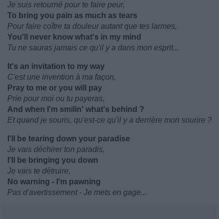
Je suis retourné pour te faire peur,
To bring you pain as much as tears
Pour faire coître ta douleur autant que tes larmes,
You'll never know what's in my mind
Tu ne sauras jamais ce qu'il y a dans mon esprit...
It's an invitation to my way
C'est une invention à ma façon,
Pray to me or you will pay
Prie pour moi ou tu payeras,
And when I'm smilin' what's behind ?
Et quand je souris, qu'est-ce qu'il y a derrière mon sourire ?
I'll be tearing down your paradise
Je vais déchirer ton paradis,
I'll be bringing you down
Je vais te détruire,
No warning - I'm pawning
Pas d'avertissement - Je mets en gage...