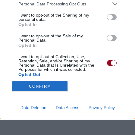
Personal Data Processing Opt Outs
I want to opt-out of the Sharing of my
personal data.
Opted In
Chanson sans vidéo
Chanson sans vidéo
I want to opt-out of the Sale of my
Personal Data.
Opted In
I want to opt-out of Collection, Use,
Retention, Sale, and/or Sharing of my
Personal Data that Is Unrelated with the
Purposes for which it was collected.
Opted Out
Paroles + Traduction
Téléchargement
Vidéos
⇑
CONFIRM
Commentaires
Data Deletion
Data Access
Privacy Policy
Dire «merci» pour cette traduction
Corriger une erreur