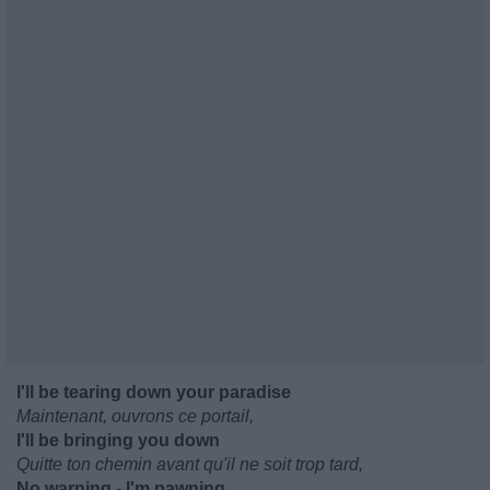
I'll be tearing down your paradise
Maintenant, ouvrons ce portail,
I'll be bringing you down
Quitte ton chemin avant qu'il ne soit trop tard,
No warning - I'm pawning