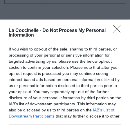
Pour prolonger le plaisir musical :
La Coccinelle -
Do Not Process My Personal
Information
Vous aimez chanter, apprenez la guitare chez
Télécharger légalement les MP3 sur
If you wish to opt-out of the sale, sharing to third parties, or
Télécharger légalement les MP3 ou trouver le CD sur
processing of your personal or sensitive information for
targeted advertising by us, please use the below opt-out
Trouver des vinyles et des CD sur
section to confirm your selection. Please note that after your
Trouver un instrument de musique ou une partition au
opt-out request is processed you may continue seeing
meilleur prix sur
interest-based ads based on personal information utilized by
us or personal information disclosed to third parties prior to
your opt-out. You may separately opt-out of the further
Paroles + Traduction
Téléchargement
Vidéos
⇑
disclosure of your personal information by third parties on the
IAB’s list of downstream participants. This information may
Commentaires
also be disclosed by us to third parties on the
IAB’s List of
Downstream Participants
that may further disclose it to other
Voir la vidéo de «Paradise»
third parties.