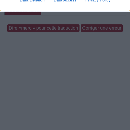
Paroles + Traduction
Téléchargement
Vidéos
⇑
Commentaires
Dire «merci» pour cette traduction
Corriger une erreur