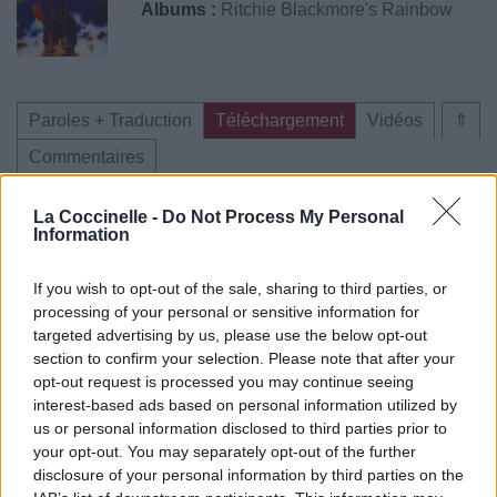
Albums :
Ritchie Blackmore's Rainbow
Paroles + Traduction
Téléchargement
Vidéos
⇑
Commentaires
La Coccinelle -
Do Not Process My Personal
Information
Pour prolonger le plaisir musical :
If you wish to opt-out of the sale, sharing to third parties, or
Vous aimez chanter, apprenez la guitare chez
processing of your personal or sensitive information for
targeted advertising by us, please use the below opt-out
Télécharger légalement les MP3 sur
section to confirm your selection. Please note that after your
Télécharger légalement les MP3 ou trouver le CD sur
opt-out request is processed you may continue seeing
interest-based ads based on personal information utilized by
Trouver des vinyles et des CD sur
us or personal information disclosed to third parties prior to
Trouver un instrument de musique ou une partition au
your opt-out. You may separately opt-out of the further
meilleur prix sur
disclosure of your personal information by third parties on the