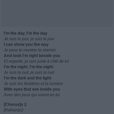
I'm the day, I'm the day
Je suis le jour, je suis le jour
I can show you the way
Je peux te montrer le chemin
And look I'm right beside you
Et regarde, je suis juste à côté de toi
I'm the night, I'm the night
Je suis la nuit, je suis la nuit
I'm the dark and the light
Je suis les ténèbres et la lumière
With eyes that see inside you
Avec des yeux qui voient en toi
[Chorus]x 2
[Refrain]x2