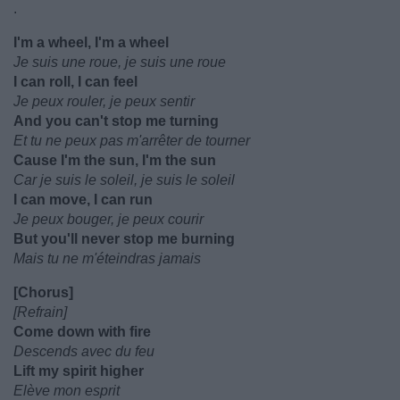
.
I'm a wheel, I'm a wheel
Je suis une roue, je suis une roue
I can roll, I can feel
Je peux rouler, je peux sentir
And you can't stop me turning
Et tu ne peux pas m'arrêter de tourner
Cause I'm the sun, I'm the sun
Car je suis le soleil, je suis le soleil
I can move, I can run
Je peux bouger, je peux courir
But you'll never stop me burning
Mais tu ne m'éteindras jamais
[Chorus]
[Refrain]
Come down with fire
Descends avec du feu
Lift my spirit higher
Elève mon esprit