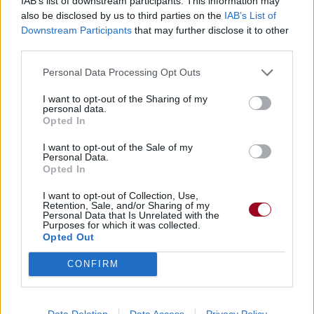
IAB’s list of downstream participants. This information may
also be disclosed by us to third parties on the
IAB’s List of
Paroles + Traduction
Téléchargement
Vidéos
⇑
Downstream Participants
that may further disclose it to other
third parties.
Commentaires
Personal Data Processing Opt Outs
Voir la vidéo de «Man On The
I want to opt-out of the Sharing of my
Silver Mountain»
personal data.
Opted In
I want to opt-out of the Sale of my
Personal Data.
Opted In
Concert/Live
Concert/Live
Concert/Live
I want to opt-out of Collection, Use,
Retention, Sale, and/or Sharing of my
Personal Data that Is Unrelated with the
Purposes for which it was collected.
Opted Out
CONFIRM
Concert/Live
Data Deletion
Data Access
Privacy Policy