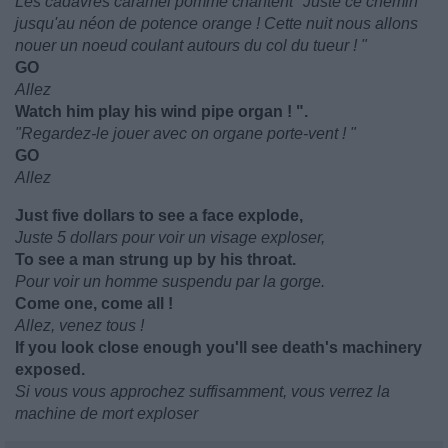
Les cadavres caramel pomme chantent "Juste ce chemin
jusqu'au néon de potence orange ! Cette nuit nous allons
nouer un noeud coulant autours du col du tueur ! "
GO
Allez
Watch him play his wind pipe organ ! ".
"Regardez-le jouer avec on organe porte-vent ! "
GO
Allez
Just five dollars to see a face explode,
Juste 5 dollars pour voir un visage exploser,
To see a man strung up by his throat.
Pour voir un homme suspendu par la gorge.
Come one, come all !
Allez, venez tous !
If you look close enough you'll see death's machinery
exposed.
Si vous vous approchez suffisamment, vous verrez la
machine de mort exploser