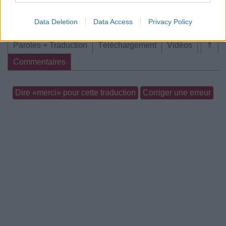
Commentaires
Data Deletion
Data Access
Privacy Policy
Paroles + Traduction
Téléchargement
Vidéos
⇑
Commentaires
Dire «merci» pour cette traduction
Corriger une erreur