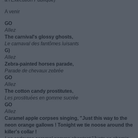
A venir
GO
Allez
The carnival's glossy ghosts,
Le carnaval des fantômes luisants
G)
Allez
Zebra-painted horses parade,
Parade de chevaux zebrée
GO
Allez
The cotton candy prostitutes,
Les prostituées en gomme sucrée
GO
Allez
Caramel apple corpses singing, "Just this way to the
neon orange gallows ! Tonight we tie noose around the
killer's collar !