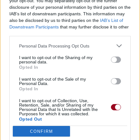
your opt-out. You may separately opt-out of the further
disclosure of your personal information by third parties on the
IAB’s list of downstream participants. This information may
also be disclosed by us to third parties on the
IAB’s List of
Paroles + Traduction
Téléchargement
Vidéos
⇑
Downstream Participants
that may further disclose it to other
Commentaires
third parties.
Personal Data Processing Opt Outs
I want to opt-out of the Sharing of my
personal data.
Pour prolonger le plaisir musical :
Opted In
Vous aimez chanter, apprenez la guitare chez
I want to opt-out of the Sale of my
Télécharger légalement les MP3 sur
Personal Data.
Opted In
Télécharger légalement les MP3 ou trouver le CD sur
I want to opt-out of Collection, Use,
Trouver des vinyles et des CD sur
Retention, Sale, and/or Sharing of my
Personal Data that Is Unrelated with the
Trouver un instrument de musique ou une partition au
Purposes for which it was collected.
meilleur prix sur
Opted Out
CONFIRM
Paroles + Traduction
Téléchargement
Vidéos
⇑