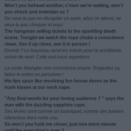
Won't you behead another, c'mon we're waiting, won't
you shock and entertain us ?
Ne veux-tu pas en décapiter un autre, allez on attend, ne
veux-tu pas choquer et nous
The hangman selling tickets to the sparkling death
scene. Tonight we watch the rope choke a conscience
clean. See it up close, see it in person !
Divertir ? Le bourreau vend les tickets pour la scintillante
scène de mort. Cette nuit nous regardons
La corde étrangler une conscience propre. Regardez ça,
faites le entrer en personne !
His lips spun like revolving fun house doors as the
hush kisses at our neck nape.
"Any final words for your loving audience ? " says the
man with the dazzling sapphire cape.
Ses lèvres sont comme un tourniquet, comme des baisers
silencieux dans notre cou.
So won't you hold me closer, just one more minute
until the execution's over ?