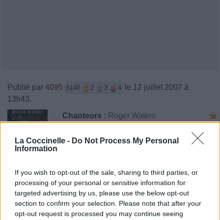
Publié par
4095
le 12 juillet 2007 à
6140
2
3
4
13h43.
Chanteurs :
Roger Waters
Albums :
Amused To Death
La Coccinelle -
Do Not Process My Personal
Information
If you wish to opt-out of the sale, sharing to third parties, or
Paroles + Traduction
Téléchargement
Vidéos
⇑
processing of your personal or sensitive information for
targeted advertising by us, please use the below opt-out
Commentaires
section to confirm your selection. Please note that after your
opt-out request is processed you may continue seeing