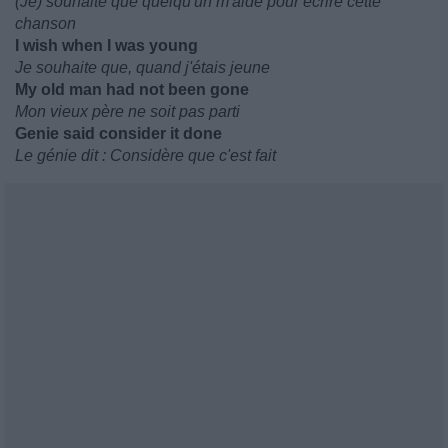
(Je) souhaite que quelqu'un m'aide pour écrire cette
chanson
I wish when I was young
Je souhaite que, quand j'étais jeune
My old man had not been gone
Mon vieux père ne soit pas parti
Genie said consider it done
Le génie dit : Considère que c'est fait