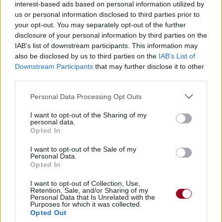
interest-based ads based on personal information utilized by
us or personal information disclosed to third parties prior to
Pour prolonger le plaisir musical :
your opt-out. You may separately opt-out of the further
disclosure of your personal information by third parties on the
Vous aimez chanter, apprenez la guitare chez
IAB’s list of downstream participants. This information may
Télécharger légalement les MP3 sur
also be disclosed by us to third parties on the
IAB’s List of
Télécharger légalement les MP3 ou trouver le CD sur
Downstream Participants
that may further disclose it to other
third parties.
Trouver des vinyles et des CD sur
Personal Data Processing Opt Outs
Trouver un instrument de musique ou une partition au
meilleur prix sur
I want to opt-out of the Sharing of my
personal data.
Opted In
Paroles + Traduction
Téléchargement
Vidéos
⇑
I want to opt-out of the Sale of my
Personal Data.
Commentaires
Opted In
Voir la vidéo de «Three Wishes»
I want to opt-out of Collection, Use,
Retention, Sale, and/or Sharing of my
Personal Data that Is Unrelated with the
Purposes for which it was collected.
Opted Out