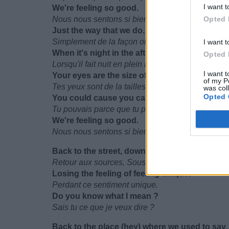
I want t
We're feeling so good.
Nous nous sentons si bien.
Opted 
Just the way that we do.
Simplement de la façon ou nous le faisons.
I want t
When it's night in the afternoon.
Opted 
Lorsqu'il fait nuit en plein après-midi
I want t
Your eyes are the size of the moon.
of my P
Tes yeux sont de la tailles de la lune.
was col
Opted 
You could cause you can so you do.
Tu pouvais parce que tu peux alors tu le fais.
We're feeling so good.
Nous nous sentons si bien.
Back to the street, down to our feet.
Retour aux sources, Sous nos pieds
Losing the feeling of feeling unique.
Perdant ce sentiment unique.
Do you know what I mean ?
Sais tu ce que je veux dire ?
Back to the place (hey) where we used to say,