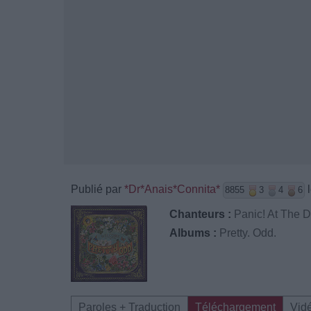
Publié par
*Dr*Anais*Connita*
l
8855
3
4
6
Chanteurs :
Panic! At The 
Albums :
Pretty. Odd.
Paroles + Traduction
Téléchargement
Vid