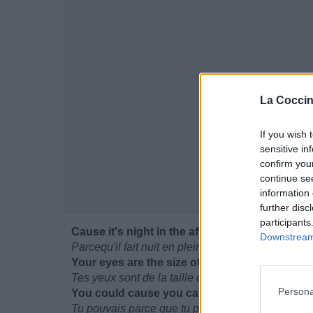
La Coccin
If you wish 
sensitive in
confirm you
continue se
information 
further disc
participants
Cause it's night in the afternoon.
Downstream 
Parcequ'il fait nuit en plein après-midi.
Your eyes are the size of the moon.
Tes yeux sont de la taille de la lune.
Persona
You could cause you can so you do.
Tu pouvais parce que tu peux alors tu le fais