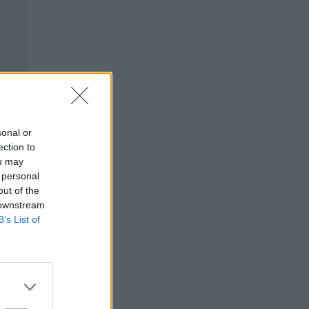
sonal or
ection to
ou may
 personal
out of the
 downstream
B’s List of