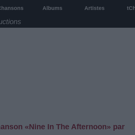
Chansons
Albums
Artistes
tC
uctions
chanson «Nine In The Afternoon» par