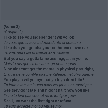
(Verse 2)
(Couplet 2)
I like to see you independent wit yo job
Je veux que tu sois independante et boseuse
I like that you gotcha your on house n own car
Je kiffe que t'est ta voiture et ta maison
But you say u gotta lame ass nigga. . in yo life,
Mais tu dis que t'a un vieux ga pour copain
N he aint cant get the mental n physical part right,
Et qu'il ne te comble pas mentalement et phisiquemen
You playin wit yo toys but yo toys dont bite !
Tu joue avec tes jouets mais tes jouets ne mord pas
See they dont talk shit n dont hit it how you like,
Ils ne te font pas crier et ne te font pas jouir
See I just want the first right or refusal,
Tu vois accepte moi ou refuse moi