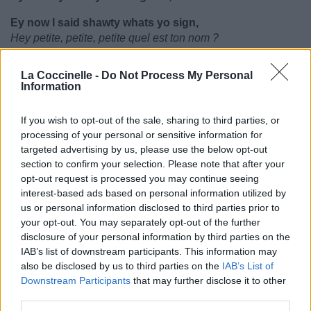
Ey now I said shawty whats yo sign,
Hey petite, petite, petite quel est ton nom ?
Now tell me wheres yo man at,
Petite quel est ton signe,
La Coccinelle -
Do Not Process My Personal
Information
Ou est ton homme ?
If you wish to opt-out of the sale, sharing to third parties, or
(Chorus)
processing of your personal or sensitive information for
(Chorus)
targeted advertising by us, please use the below opt-out
Ey shawty, shawty, shawty wadsyaname is,
section to confirm your selection. Please note that after your
Hey petite, petite, petite quel est ton nom ?
opt-out request is processed you may continue seeing
Wadsyaname is,
interest-based ads based on personal information utilized by
Quel est ton nom,
us or personal information disclosed to third parties prior to
Wadsyaname is
your opt-out. You may separately opt-out of the further
Quel est ton nom
disclosure of your personal information by third parties on the
I said now shawty, shawty, shawty, whatcha yo sign,
IAB’s list of downstream participants. This information may
Hey petite, petite, petite quel est ton signe,
also be disclosed by us to third parties on the
IAB’s List of
Ey whatcha yo sign,
Downstream Participants
that may further disclose it to other
Quel est ton signe,
third parties.
Ey whatcha yo sign,