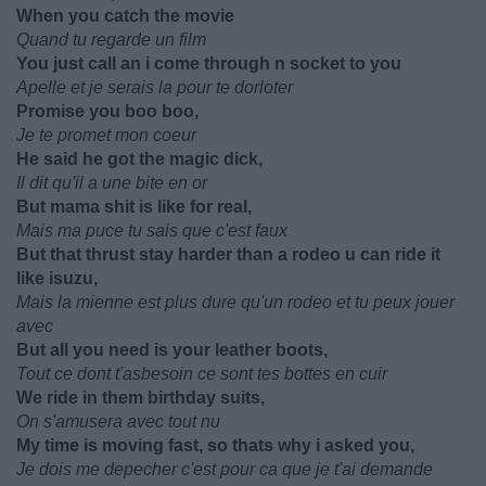
When you catch the movie
Quand tu regarde un film
You just call an i come through n socket to you
Apelle et je serais la pour te dorloter
Promise you boo boo,
Je te promet mon coeur
He said he got the magic dick,
Il dit qu'il a une bite en or
But mama shit is like for real,
Mais ma puce tu sais que c'est faux
But that thrust stay harder than a rodeo u can ride it
like isuzu,
Mais la mienne est plus dure qu'un rodeo et tu peux jouer
avec
But all you need is your leather boots,
Tout ce dont t'asbesoin ce sont tes bottes en cuir
We ride in them birthday suits,
On s'amusera avec tout nu
My time is moving fast, so thats why i asked you,
Je dois me depecher c'est pour ca que je t'ai demande