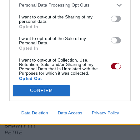
Quel est ton signe,
Personal Data Processing Opt Outs
Ey,
I want to opt-out of the Sharing of my
Ey,
personal data.
I said now shawty, shawty, shawty, where yo man,
Opted In
Hey petite, petite, petite, ou est ton homme ? ,
Ey where yo man,
I want to opt-out of the Sale of my
Personal Data.
Ou est ton homme,
Opted In
Ey where yo man,
Ou est ton homme,
I want to opt-out of Collection, Use,
Retention, Sale, and/or Sharing of my
I said now ey shawty, shawty,
Personal Data that Is Unrelated with the
Hey petite, petite, petite,
Purposes for which it was collected.
Opted Out
Go n do yo dance,
Vas y dance,
CONFIRM
Go do yo dance,
Vas y dance,
Go do yo dance,
Data Deletion
Data Access
Privacy Policy
Vas y dance,
SHAWTY ! ! !
PETITE