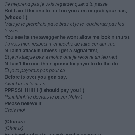
Te meprend pas je vais regarder quand tu passe
But I ain't the one to pull on you arm or grab your ass,
(whooo ! )
Mais je te prendrais pa le bras et je te toucherais pas les
fesses
You see its the swagger he wont allow me lookin thurst,
Tu vois mon respect m'empeche de faire certain truc
N I ain't attackin unless I get a signal first,
Et je n'attaque pas a moins que je recoive un feu vert
N I ain't the one thats gonna be payin to do the do...
Et je te payerais pas pour ca
Before is over you gon say,
Avant la fin tu diras
PPPSSHHHH ! (I should pay you ! )
Pshhhhhh(je devrais te payer Nelly )
Please believe it...
Crois moi
(Chorus)
(Chorus)
Ey shawty, shawty, shawty wadsyaname is,