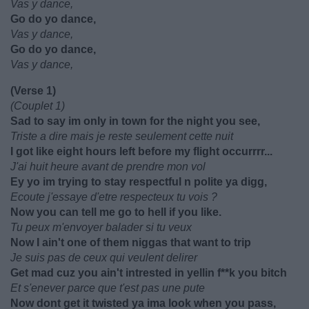
Vas y dance,
Go do yo dance,
Vas y dance,
Go do yo dance,
Vas y dance,
(Verse 1)
(Couplet 1)
Sad to say im only in town for the night you see,
Triste a dire mais je reste seulement cette nuit
I got like eight hours left before my flight occurrrr...
J'ai huit heure avant de prendre mon vol
Ey yo im trying to stay respectful n polite ya digg,
Ecoute j'essaye d'etre respecteux tu vois ?
Now you can tell me go to hell if you like.
Tu peux m'envoyer balader si tu veux
Now I ain't one of them niggas that want to trip
Je suis pas de ceux qui veulent delirer
Get mad cuz you ain't intrested in yellin f**k you bitch
Et s'enever parce que t'est pas une pute
Now dont get it twisted ya ima look when you pass,