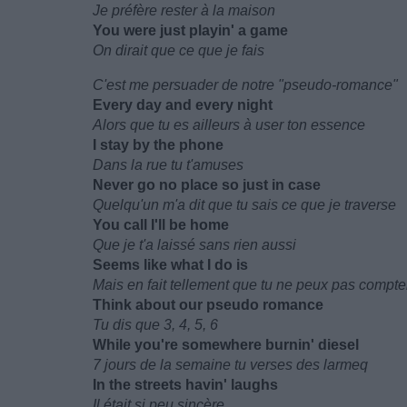
Je préfère rester à la maison
You were just playin' a game
On dirait que ce que je fais
C'est me persuader de notre "pseudo-romance"
Every day and every night
Alors que tu es ailleurs à user ton essence
I stay by the phone
Dans la rue tu t'amuses
Never go no place so just in case
Quelqu'un m'a dit que tu sais ce que je traverse
You call I'll be home
Que je t'a laissé sans rien aussi
Seems like what I do is
Mais en fait tellement que tu ne peux pas compte
Think about our pseudo romance
Tu dis que 3, 4, 5, 6
While you're somewhere burnin' diesel
7 jours de la semaine tu verses des larmeq
In the streets havin' laughs
Il était si peu sincère