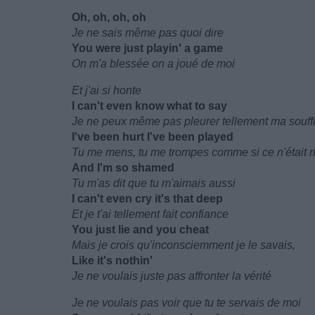
Oh, oh, oh, oh
Je ne sais même pas quoi dire
You were just playin' a game
On m'a blessée on a joué de moi
Et j'ai si honte
I can't even know what to say
Je ne peux même pas pleurer tellement ma souff
I've been hurt I've been played
Tu me mens, tu me trompes comme si ce n'était r
And I'm so shamed
Tu m'as dit que tu m'aimais aussi
I can't even cry it's that deep
Et je t'ai tellement fait confiance
You just lie and you cheat
Mais je crois qu'inconsciemment je le savais,
Like it's nothin'
Je ne voulais juste pas affronter la vérité
Je ne voulais pas voir que tu te servais de moi