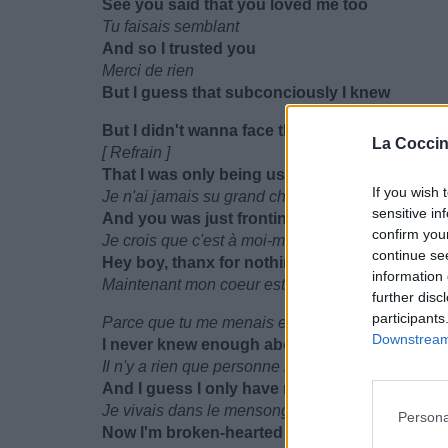
See you said that you loved me too
Tu faisais semblant
And so I trusted you
Merci de rien
But I guess that subconciously I knew
But I didn't wanna face the truth
La Coccin
[ Refrain ]
That I was only being used
If you wish 
Je n'ai jamais su grand chose de toi
sensitive in
And you was just frontin'
confirm you
Je crois que c'est à moi-même que je dois en vou
continue se
Hey boy, thanx for nothin'
information 
Maintenant mon coeur est brisé, je suis dévastée
further disc
participants
Parce que tu me menais en bâteau
Downstream 
I never knew enough about you babe
Il n'y a rien que personne ne puisse faire pour m
And I guess I only have myself to blame
Je vivais dans le mensonge, dans une mascara
Persona
Now I'm broken-hearted and shattering