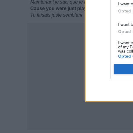
Maintenant je sais que je ne serai jamais la mê
I want t
Cause you were just playin' a game
Opted 
Tu faisais juste semblant
I want t
Opted 
I want t
of my P
was col
Opted 