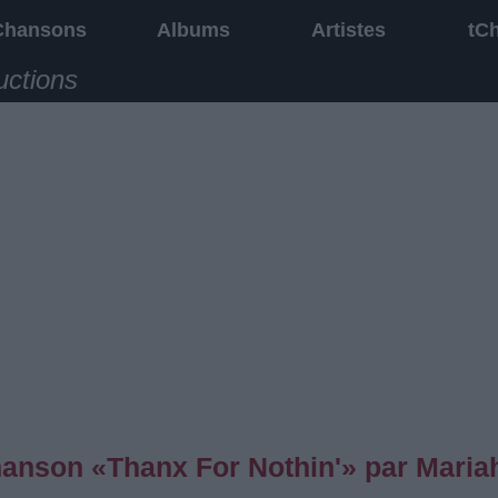
Chansons
Albums
Artistes
tC
uctions
chanson «Thanx For Nothin'» par Maria