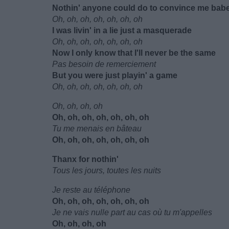
Nothin' anyone could do to convince me bab
Oh, oh, oh, oh, oh, oh, oh
I was livin' in a lie just a masquerade
Oh, oh, oh, oh, oh, oh, oh
Now I only know that I'll never be the same
Pas besoin de remerciement
But you were just playin' a game
Oh, oh, oh, oh, oh, oh, oh
Oh, oh, oh, oh
Oh, oh, oh, oh, oh, oh, oh
Tu me menais en bâteau
Oh, oh, oh, oh, oh, oh, oh
Thanx for nothin'
Tous les jours, toutes les nuits
Je reste au téléphone
Oh, oh, oh, oh, oh, oh, oh
Je ne vais nulle part au cas où tu m'appelles
Oh, oh, oh, oh