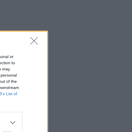
sonal or
ection to
ou may
 personal
out of the
 downstream
B’s List of