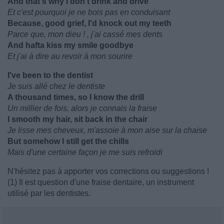
And that's why I don't drink and drive
Et c'est pourquoi je ne bois pas en conduisant
Because, good grief, I'd knock out my teeth
Parce que, mon dieu ! , j'ai cassé mes dents
And hafta kiss my smile goodbye
Et j'ai à dire au revoir à mon sourire
I've been to the dentist
Je suis allé chez le dentiste
A thousand times, so I know the drill
Un millier de fois, alors je connais la fraise
I smooth my hair, sit back in the chair
Je lisse mes cheveux, m'assoie à mon aise sur la chaise
But somehow I still get the chills
Mais d'une certaine façon je me suis refroidi
N'hésitez pas à apporter vos corrections ou suggestions !
(1) Il est question d'une fraise dentaire, un instrument
utilisé par les dentistes.