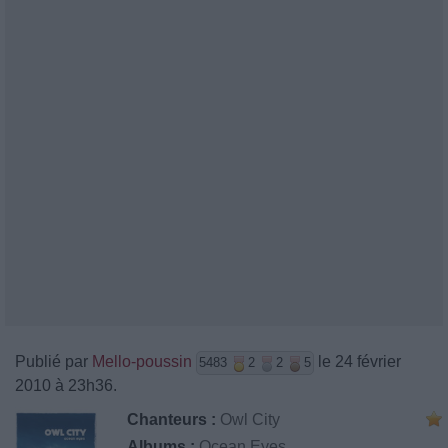
Publié par
Mello-poussin
le 24 février
5483
2
2
5
2010 à 23h36.
Chanteurs :
Owl City
Albums :
Ocean Eyes