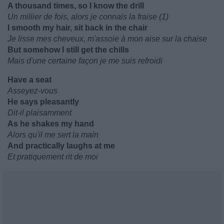
A thousand times, so I know the drill
Un millier de fois, alors je connais la fraise (1)
I smooth my hair, sit back in the chair
Je lisse mes cheveux, m'assoie à mon aise sur la chaise
But somehow I still get the chills
Mais d'une certaine façon je me suis refroidi
Have a seat
Asseyez-vous
He says pleasantly
Dit-il plaisamment
As he shakes my hand
Alors qu'il me sert la main
And practically laughs at me
Et pratiquement rit de moi