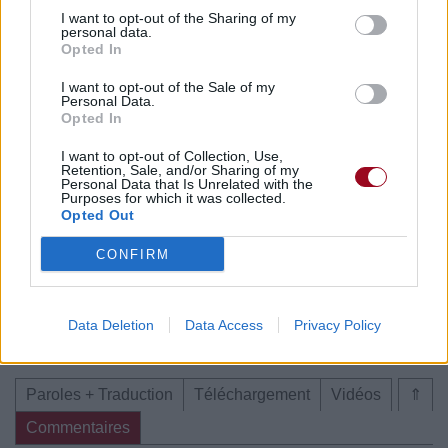
I want to opt-out of the Sharing of my
Paroles + Traduction
Téléchargement
Vidéos
⇑
personal data.
Opted In
Commentaires
I want to opt-out of the Sale of my
Voir la vidéo de «Dental Care»
Personal Data.
Opted In
I want to opt-out of Collection, Use,
Retention, Sale, and/or Sharing of my
Personal Data that Is Unrelated with the
Purposes for which it was collected.
Opted Out
Chanson sans vidéo
CONFIRM
Data Deletion
Data Access
Privacy Policy
Paroles + Traduction
Téléchargement
Vidéos
⇑
Commentaires