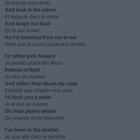
Je brosse mes dents
And look in the mirror
Et regarde dans le miroir
And laugh out loud
Et ris aux éclats
As I'm beaming from ear to ear
Alors que je souris jusqu'aux oreilles
I'd rather pick flowers
Je prends plutôt des fleurs
Instead of fight
Au lieu de combat
And rather than flaunt my style
Et plutôt que d'étaler mon style
I'd flash you a smile
Je te fais un sourire
Of clean pearly whites
De propres dents blanches
I've been to the dentist
Je suis allé chez le dentiste