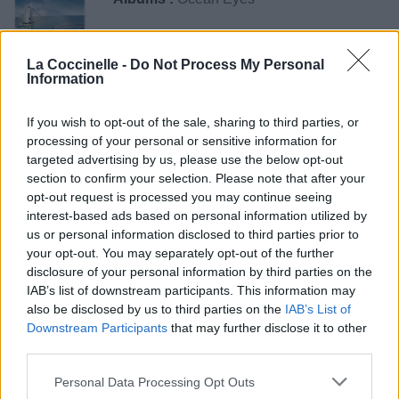
La Coccinelle -
Do Not Process My Personal
Information
Paroles + Traduction
Téléchargement
Vidéos
⇑
Commentaires
If you wish to opt-out of the sale, sharing to third parties, or
processing of your personal or sensitive information for
targeted advertising by us, please use the below opt-out
section to confirm your selection. Please note that after your
opt-out request is processed you may continue seeing
Pour prolonger le plaisir musical :
interest-based ads based on personal information utilized by
us or personal information disclosed to third parties prior to
Vous aimez chanter, apprenez la guitare chez
your opt-out. You may separately opt-out of the further
Télécharger légalement les MP3 sur
disclosure of your personal information by third parties on the
Télécharger légalement les MP3 ou trouver le CD sur
IAB’s list of downstream participants. This information may
also be disclosed by us to third parties on the
IAB’s List of
Trouver des vinyles et des CD sur
Downstream Participants
that may further disclose it to other
Trouver un instrument de musique ou une partition au
third parties.
meilleur prix sur
Personal Data Processing Opt Outs