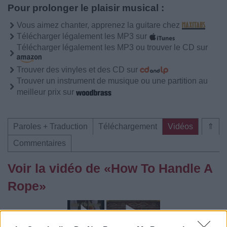
Pour prolonger le plaisir musical :
Vous aimez chanter, apprenez la guitare chez
Télécharger légalement les MP3 sur
Télécharger légalement les MP3 ou trouver le CD sur
Trouver des vinyles et des CD sur
Trouver un instrument de musique ou une partition au
meilleur prix sur
Paroles + Traduction
Téléchargement
Vidéos
⇑
Commentaires
Voir la vidéo de «How To Handle A
Rope»