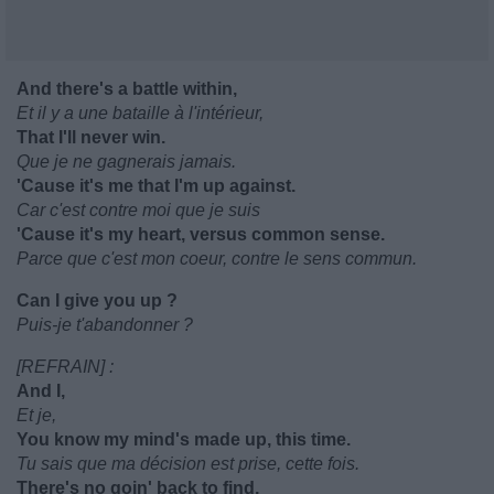
And there's a battle within,
Et il y a une bataille à l'intérieur,
That I'll never win.
Que je ne gagnerais jamais.
'Cause it's me that I'm up against.
Car c'est contre moi que je suis
'Cause it's my heart, versus common sense.
Parce que c'est mon coeur, contre le sens commun.
Can I give you up ?
Puis-je t'abandonner ?
[REFRAIN] :
And I,
Et je,
You know my mind's made up, this time.
Tu sais que ma décision est prise, cette fois.
There's no goin' back to find,