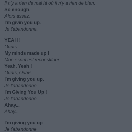
Il n'y a rien de mal là où il n'y a rien de bien.
So enough.
Alors assez.
I'm givin you up.
Je t'abandonne.
YEAH !
Ouais
My minds made up !
Mon esprit est reconstituer
Yeah, Yeah !
Ouais, Ouais
I'm giving you up.
Je t'abandonne
I'm Giving You Up !
Je t'abandonne
Ahay...
Ahay...
I'm giving you up
Je t'abandonne