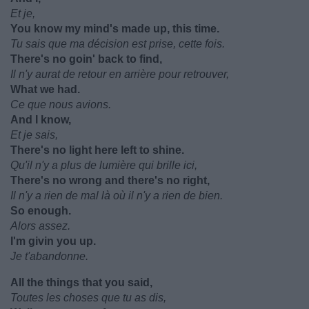
Et je,
You know my mind's made up, this time.
Tu sais que ma décision est prise, cette fois.
There's no goin' back to find,
Il n'y aurat de retour en arrière pour retrouver,
What we had.
Ce que nous avions.
And I know,
Et je sais,
There's no light here left to shine.
Qu'il n'y a plus de lumière qui brille ici,
There's no wrong and there's no right,
Il n'y a rien de mal là où il n'y a rien de bien.
So enough.
Alors assez.
I'm givin you up.
Je t'abandonne.
All the things that you said,
Toutes les choses que tu as dis,