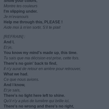
Show your colors,
Montre tes couleurs
I'm slipping under.
Je m'evanouis
Help me through this, PLEASE !
Aide moi à m'en sortir, S'il te plait
[REFRAIN] :
And I,
Et je,
You know my mind's made up, this time.
Tu sais que ma décision est prise, cette fois.
There's no goin' back to find,
Il n'y aurat de retour en arrière pour retrouver,
What we had.
Ce que nous avions.
And I know,
Et je sais,
There's no light here left to shine.
Qu'il n'y a plus de lumière qui brille ici,
There's no wrong and there's no right,