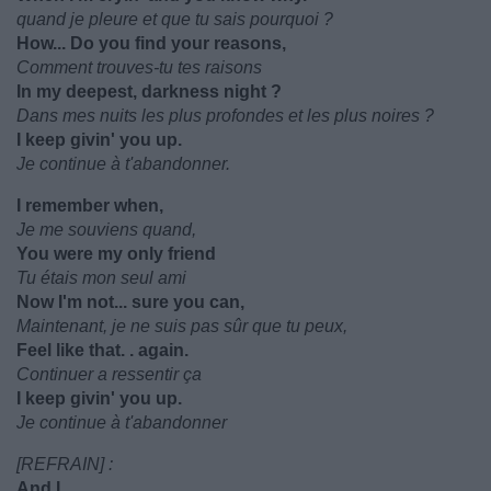
quand je pleure et que tu sais pourquoi ?
How... Do you find your reasons,
Comment trouves-tu tes raisons
In my deepest, darkness night ?
Dans mes nuits les plus profondes et les plus noires ?
I keep givin' you up.
Je continue à t'abandonner.
I remember when,
Je me souviens quand,
You were my only friend
Tu étais mon seul ami
Now I'm not... sure you can,
Maintenant, je ne suis pas sûr que tu peux,
Feel like that. . again.
Continuer a ressentir ça
I keep givin' you up.
Je continue à t'abandonner
[REFRAIN] :
And I,