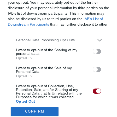
your opt-out. You may separately opt-out of the further
disclosure of your personal information by third parties on the
Publié par
Bouchedor
le 19 septembre
5455
2
2
6
IAB’s list of downstream participants. This information may
2010 à 12h35.
also be disclosed by us to third parties on the
IAB’s List of
Downstream Participants
that may further disclose it to other
Chanteurs :
Miley Cyrus
third parties.
Albums :
Miley Cyrus Jamais Endisqués
Personal Data Processing Opt Outs
I want to opt-out of the Sharing of my
personal data.
Opted In
Paroles + Traduction
Téléchargement
Vidéos
⇑
I want to opt-out of the Sale of my
Commentaires
Personal Data.
Opted In
I want to opt-out of Collection, Use,
Retention, Sale, and/or Sharing of my
Personal Data that Is Unrelated with the
Pour prolonger le plaisir musical :
Purposes for which it was collected.
Opted Out
Vous aimez chanter, apprenez la guitare chez
Télécharger légalement les MP3 sur
CONFIRM