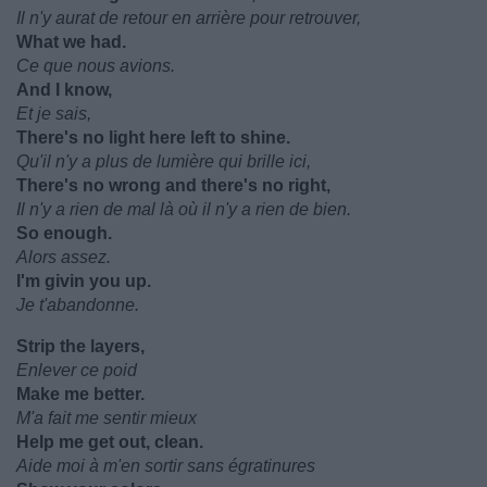
Il n'y aurat de retour en arrière pour retrouver,
What we had.
Ce que nous avions.
And I know,
Et je sais,
There's no light here left to shine.
Qu'il n'y a plus de lumière qui brille ici,
There's no wrong and there's no right,
Il n'y a rien de mal là où il n'y a rien de bien.
So enough.
Alors assez.
I'm givin you up.
Je t'abandonne.
Strip the layers,
Enlever ce poid
Make me better.
M'a fait me sentir mieux
Help me get out, clean.
Aide moi à m'en sortir sans égratinures