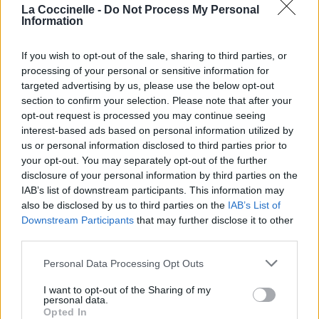
La Coccinelle -
Do Not Process My Personal
Information
If you wish to opt-out of the sale, sharing to third parties, or
processing of your personal or sensitive information for
Publié par
Hephakreator
le 22 août 2013
9677
3
3
4
targeted advertising by us, please use the below opt-out
à 23h10.
section to confirm your selection. Please note that after your
opt-out request is processed you may continue seeing
Chanteurs :
Freedom Call
interest-based ads based on personal information utilized by
Albums :
Stairway to Fairyland
us or personal information disclosed to third parties prior to
your opt-out. You may separately opt-out of the further
disclosure of your personal information by third parties on the
IAB’s list of downstream participants. This information may
also be disclosed by us to third parties on the
IAB’s List of
Paroles + Traduction
Téléchargement
Vidéos
⇑
Downstream Participants
that may further disclose it to other
third parties.
Commentaires
Personal Data Processing Opt Outs
I want to opt-out of the Sharing of my
personal data.
Pour prolonger le plaisir musical :
Opted In