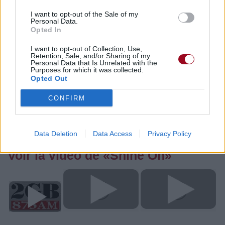
Vous aimez chanter, apprenez la guitare chez
I want to opt-out of the Sale of my
Personal Data.
Télécharger légalement les MP3 sur
Opted In
Télécharger légalement les MP3 ou trouver le CD sur
I want to opt-out of Collection, Use,
Retention, Sale, and/or Sharing of my
Trouver des vinyles et des CD sur
Personal Data that Is Unrelated with the
Trouver un instrument de musique ou une partition au
Purposes for which it was collected.
Opted Out
meilleur prix sur
CONFIRM
Paroles + Traduction
Téléchargement
Vidéos
⇑
Commentaires
Data Deletion
Data Access
Privacy Policy
Voir la vidéo de «Shine On»