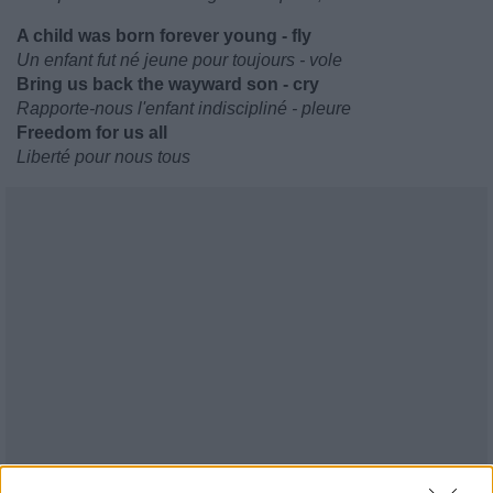
A child was born forever young - fly
Un enfant fut né jeune pour toujours - vole
Bring us back the wayward son - cry
Rapporte-nous l'enfant indiscipliné - pleure
Freedom for us all
Liberté pour nous tous