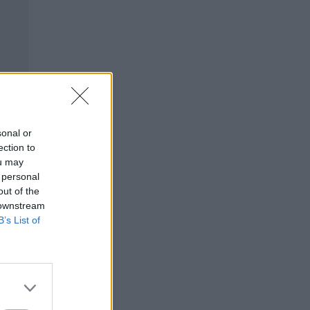
sonal or
ection to
ou may
 personal
out of the
 downstream
B’s List of