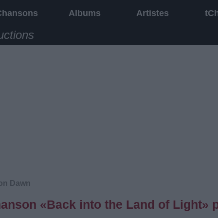
Chansons
Albums
Artistes
tC
uctions
son Dawn
hanson «Back into the Land of Light» 