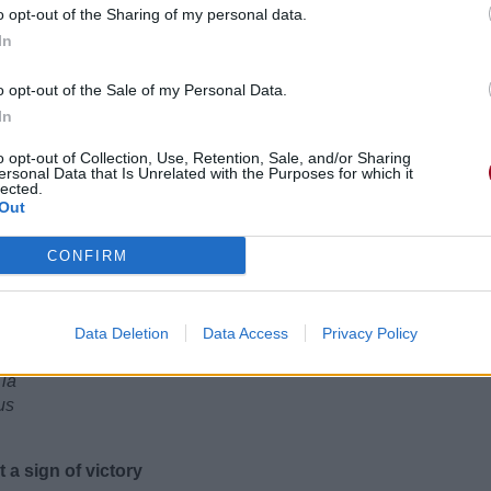
o opt-out of the Sharing of my personal data.
In
o opt-out of the Sale of my Personal Data.
paradise
In
o opt-out of Collection, Use, Retention, Sale, and/or Sharing
ersonal Data that Is Unrelated with the Purposes for which it
lected.
Out
CONFIRM
Data Deletion
Data Access
Privacy Policy
nouvelle vie
 là
us
a sign of victory