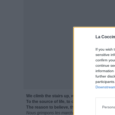
La Coccin
If you wish 
sensitive in
confirm you
continue se
information 
further disc
participants
Downstream 
We climb the stairs up, we're coming home
To the source of life, to our pleasure dome
Persona
The reason to believe, the answer to everythi
Nous grimpons les marches, nous rentrons à la 