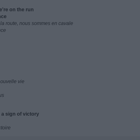
e're on the run
nce
 la route, nous sommes en cavale
nce
nouvelle vie
us
a sign of victory
toire