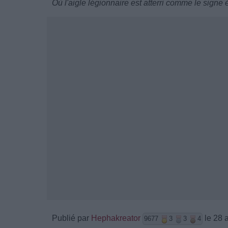
Où l'aigle légionnaire est atterri comme le signe 
Publié par
Hephakreator
le 28 
9677
3
3
4