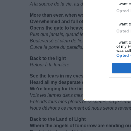
A la source de la vie, au dôme du plaisir
I want t
Opted 
More than ever, when worlds collide
Overwhelmed and full of pride
I want t
Opens the gate to heaven, divine, oasis and 
Opted 
Plus que jamais, quand les mondes se heurtent
Bouleversé et plein de fierté
I want t
of my P
Ouvre la porte du paradis, divin, oasis et paradis
was col
Opted 
Back to the light
Retour à la lumière
See the tears in my eyes, reflecting new life
Heard all my desperate cries, oh I will be there
We're longing for the time we're going back
Vois les larmes dans mes yeux, réfléchissant la 
Entends tous mes pleurs désespérés, oh je serai
Nous désirons ce moment où nous serons reven
Back to the Land of Light
Where the angels of tomorrow are sending out 