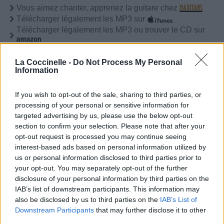
Vous aimez chanter, apprenez la guitare chez
Télécharger légalement les MP3 sur
Télécharger légalement les MP3 ou trouver le CD sur
Trouver des vinyles et des CD sur
La Coccinelle -
Do Not Process My Personal
Trouver un instrument de musique ou une partition au
Information
meilleur prix sur
If you wish to opt-out of the sale, sharing to third parties, or
processing of your personal or sensitive information for
Paroles + Traduction
Téléchargement
Vidéos
⇑
targeted advertising by us, please use the below opt-out
Commentaires
section to confirm your selection. Please note that after your
opt-out request is processed you may continue seeing
interest-based ads based on personal information utilized by
Paroles + Traduction
Téléchargement
Vidéos
⇑
us or personal information disclosed to third parties prior to
your opt-out. You may separately opt-out of the further
Commentaires
disclosure of your personal information by third parties on the
IAB’s list of downstream participants. This information may
also be disclosed by us to third parties on the
IAB’s List of
Dire «merci» pour cette traduction
Corriger une erreur
Downstream Participants
that may further disclose it to other
third parties.