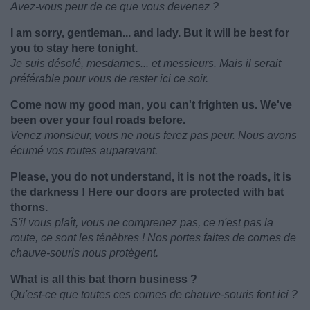
Avez-vous peur de ce que vous devenez ?
I am sorry, gentleman... and lady. But it will be best for
you to stay here tonight.
Je suis désolé, mesdames... et messieurs. Mais il serait
préférable pour vous de rester ici ce soir.
Come now my good man, you can't frighten us. We've
been over your foul roads before.
Venez monsieur, vous ne nous ferez pas peur. Nous avons
écumé vos routes auparavant.
Please, you do not understand, it is not the roads, it is
the darkness ! Here our doors are protected with bat
thorns.
S'il vous plaît, vous ne comprenez pas, ce n'est pas la
route, ce sont les ténèbres ! Nos portes faites de cornes de
chauve-souris nous protègent.
What is all this bat thorn business ?
Qu'est-ce que toutes ces cornes de chauve-souris font ici ?