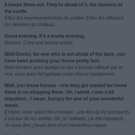
It keeps them out. They're afraid of it, the demons of
the castle.
Elles les maintiennent hors de portée. Elles les effraient,
les démons du château.
Good evening. It's a lovely evening.
Bonsoir. C'est une bonne soirée.
Well Doctor, for one who is not afraid of the dark, you
have been pushing your horse pretty fast.
Bien docteur, pour quelqu'un qui n'est pas effrayé par le
noir, vous avez fait galoper votre cheval rapidement.
Well, you know horses - one they get started for home
there is no stopping them. Oh, I admit, I was a bit
impatient... I mean, hungry for one of your wonderful
meals.
Et bien, vous savez les chevaux - une fois qu'ils sont partis,
il est dur de les arrêter. Oh, je l'admets, j'ai été impatient...
Je veux dire, j'avais faim d'un merveilleux repas.