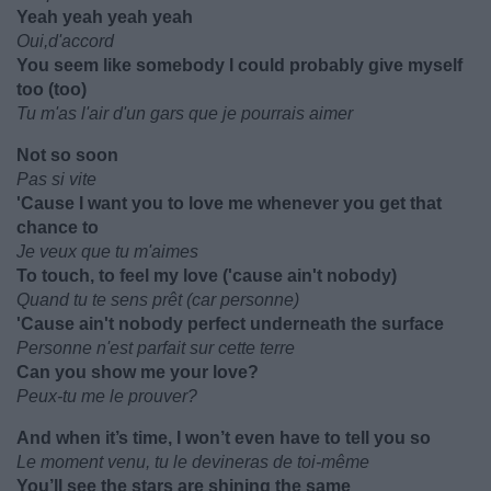
Yeah yeah yeah yeah
Oui,d'accord
You seem like somebody I could probably give myself
too (too)
Tu m'as l'air d'un gars que je pourrais aimer
Not so soon
Pas si vite
'Cause I want you to love me whenever you get that
chance to
Je veux que tu m'aimes
To touch, to feel my love ('cause ain't nobody)
Quand tu te sens prêt (car personne)
'Cause ain't nobody perfect underneath the surface
Personne n'est parfait sur cette terre
Can you show me your love?
Peux-tu me le prouver?
And when it’s time, I won’t even have to tell you so
Le moment venu, tu le devineras de toi-même
You’ll see the stars are shining the same