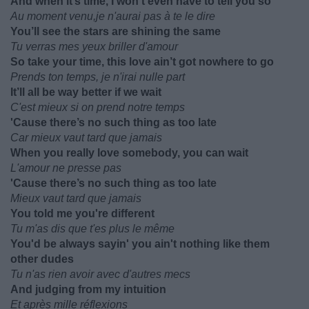
And when it’s time, I won’t even have to tell you so
Au moment venu,je n'aurai pas à te le dire
You’ll see the stars are shining the same
Tu verras mes yeux briller d'amour
So take your time, this love ain’t got nowhere to go
Prends ton temps, je n'irai nulle part
It’ll all be way better if we wait
C'est mieux si on prend notre temps
'Cause there’s no such thing as too late
Car mieux vaut tard que jamais
When you really love somebody, you can wait
L'amour ne presse pas
'Cause there’s no such thing as too late
Mieux vaut tard que jamais
You told me you're different
Tu m'as dis que t'es plus le même
You'd be always sayin' you ain't nothing like them
other dudes
Tu n'as rien avoir avec d'autres mecs
And judging from my intuition
Et après mille réflexions