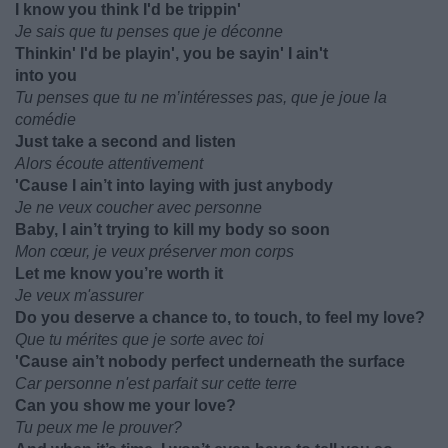
I know you think I'd be trippin'
Je sais que tu penses que je déconne
Thinkin' I'd be playin', you be sayin' I ain't
into you
Tu penses que tu ne m’intéresses pas, que je joue la
comédie
Just take a second and listen
Alors écoute attentivement
'Cause I ain’t into laying with just anybody
Je ne veux coucher avec personne
Baby, I ain’t trying to kill my body so soon
Mon cœur, je veux préserver mon corps
Let me know you’re worth it
Je veux m'assurer
Do you deserve a chance to, to touch, to feel my love?
Que tu mérites que je sorte avec toi
'Cause ain’t nobody perfect underneath the surface
Car personne n'est parfait sur cette terre
Can you show me your love?
Tu peux me le prouver?