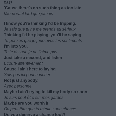
pas)
'Cause there’s no such thing as too late
Mieux vaut tard que jamais
I know you're thinking I'd be tripping,
Je sais que tu ne me prends au sérieux
Thinking I'd be playing, you'll be saying
Tu penses que je joue avec tes sentiments
I'm into you.
Tu te dis que je ne t'aime pas
Just take a second, and listen
Écoute attentivement
Cause I ain't here to laying
Suis pas ici pour coucher
Not just anybody,
Avec personne
Maybe I ain't trying to kill my body so soon.
Je suis peut-être sur mes gardes
Maybe are you worth it
Ou peut-être que tu mérites une chance
Do you deserve a chance too?!