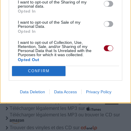
I want to opt-out of the Sharing of my
13h34.
personal data.
Opted In
Chanteurs :
Brandy
I want to opt-out of the Sale of my
Albums :
Two Eleven
Personal Data.
Opted In
I want to opt-out of Collection, Use,
Retention, Sale, and/or Sharing of my
Personal Data that Is Unrelated with the
Paroles + Traduction
Téléchargement
Vidéos
⇑
Purposes for which it was collected.
Opted Out
Commentaires
CONFIRM
Pour prolonger le plaisir musical :
Data Deletion
Data Access
Privacy Policy
Vous aimez chanter, apprenez la guitare chez
Télécharger légalement les MP3 sur
Télécharger légalement les MP3 ou trouver le CD sur
Trouver des vinyles et des CD sur