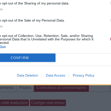
o opt-out of the Sharing of my personal data.
In
o opt-out of the Sale of my Personal Data.
In
o opt-out of Collection, Use, Retention, Sale, and/or Sharing
ersonal Data that Is Unrelated with the Purposes for which it
lected.
Out
CONFIRM
Data Deletion
Data Access
Privacy Policy
gements
Photos
Corrections & commentaires
cette traduction
Corriger une erreur