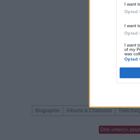
I want t
Opted 
I want t
Opted 
I want t
of my P
was col
Opted 
Biographie
Albums & Chansons
Téléchar
Dire «merci» pour 