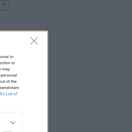
⇑
sonal or
ection to
ou may
 personal
out of the
 downstream
B’s List of