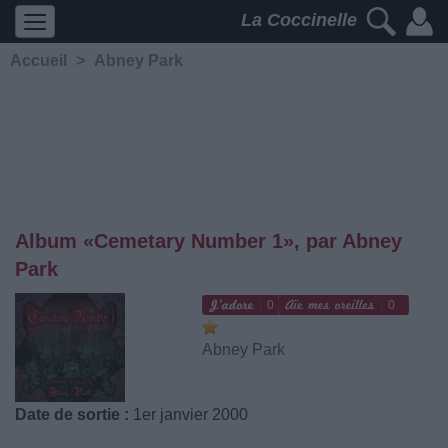
La Coccinelle
Accueil
>
Abney Park
Album «Cemetary Number 1», par Abney
Park
0
0
Abney Park
Date de sortie :
1er janvier 2000