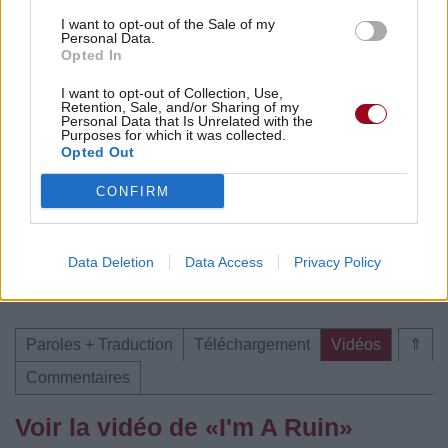
Commentaires
I want to opt-out of the Sale of my
Personal Data.
Opted In
I want to opt-out of Collection, Use,
Retention, Sale, and/or Sharing of my
Pour prolonger le plaisir musical :
Personal Data that Is Unrelated with the
Purposes for which it was collected.
Vous aimez chanter, apprenez la guitare chez
Opted Out
Télécharger légalement les MP3 sur
Télécharger légalement les MP3 ou trouver le CD sur
CONFIRM
Trouver des vinyles et des CD sur
Trouver un instrument de musique ou une partition au
Data Deletion
Data Access
Privacy Policy
meilleur prix sur
Paroles + Traduction
Téléchargement
Vidéos
⇑
Commentaires
Voir la vidéo de «I'm A Ruin»