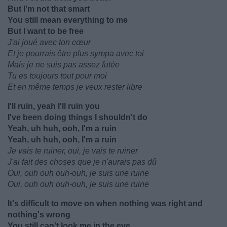
But I'm not that smart
You still mean everything to me
But I want to be free
J'ai joué avec ton cœur
Et je pourrais être plus sympa avec toi
Mais je ne suis pas assez futée
Tu es toujours tout pour moi
Et en même temps je veux rester libre
I'll ruin, yeah I'll ruin you
I've been doing things I shouldn't do
Yeah, uh huh, ooh, I'm a ruin
Yeah, uh huh, ooh, I'm a ruin
Je vais te ruiner, oui, je vais te ruiner
J'ai fait des choses que je n'aurais pas dû
Oui, ouh ouh ouh-ouh, je suis une ruine
Oui, ouh ouh ouh-ouh, je suis une ruine
It's difficult to move on when nothing was right and
nothing's wrong
You still can't look me in the eye