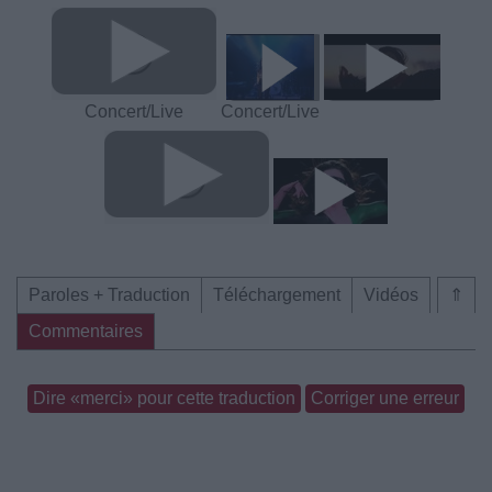
Concert/Live
Concert/Live
Paroles + Traduction
Téléchargement
Vidéos
⇑
Commentaires
Dire «merci» pour cette traduction
Corriger une erreur