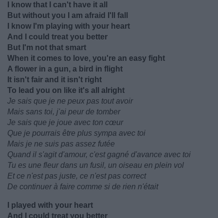
I know that I can't have it all
But without you I am afraid I'll fall
I know I'm playing with your heart
And I could treat you better
But I'm not that smart
When it comes to love, you're an easy fight
A flower in a gun, a bird in flight
It isn't fair and it isn't right
To lead you on like it's all alright
Je sais que je ne peux pas tout avoir
Mais sans toi, j'ai peur de tomber
Je sais que je joue avec ton cœur
Que je pourrais être plus sympa avec toi
Mais je ne suis pas assez futée
Quand il s'agit d'amour, c'est gagné d'avance avec toi
Tu es une fleur dans un fusil, un oiseau en plein vol
Et ce n'est pas juste, ce n'est pas correct
De continuer à faire comme si de rien n'était
I played with your heart
And I could treat you better