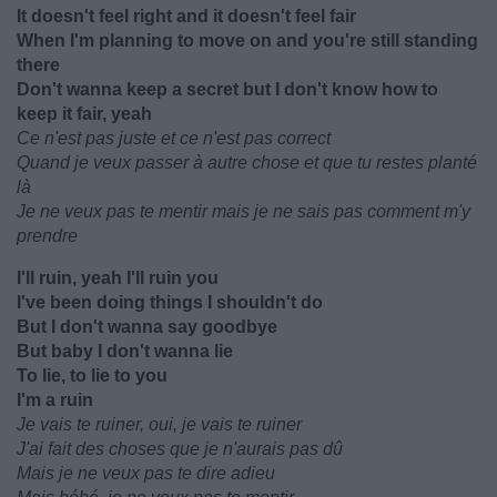
It doesn't feel right and it doesn't feel fair
When I'm planning to move on and you're still standing
there
Don't wanna keep a secret but I don't know how to
keep it fair, yeah
Ce n'est pas juste et ce n'est pas correct
Quand je veux passer à autre chose et que tu restes planté
là
Je ne veux pas te mentir mais je ne sais pas comment m'y
prendre
I'll ruin, yeah I'll ruin you
I've been doing things I shouldn't do
But I don't wanna say goodbye
But baby I don't wanna lie
To lie, to lie to you
I'm a ruin
Je vais te ruiner, oui, je vais te ruiner
J'ai fait des choses que je n'aurais pas dû
Mais je ne veux pas te dire adieu