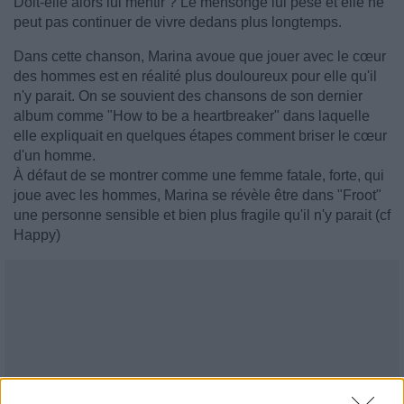
Doit-elle alors lui mentir ? Le mensonge lui pèse et elle ne
peut pas continuer de vivre dedans plus longtemps.
Dans cette chanson, Marina avoue que jouer avec le cœur
des hommes est en réalité plus douloureux pour elle qu'il
n'y parait. On se souvient des chansons de son dernier
album comme "How to be a heartbreaker" dans laquelle
elle expliquait en quelques étapes comment briser le cœur
d'un homme.
À défaut de se montrer comme une femme fatale, forte, qui
joue avec les hommes, Marina se révèle être dans "Froot"
une personne sensible et bien plus fragile qu'il n'y parait (cf
Happy)