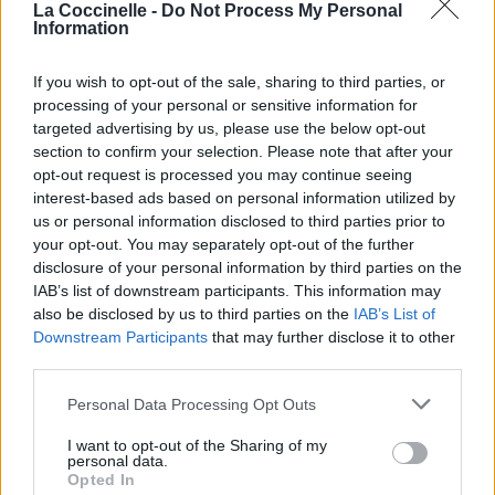
La Coccinelle -
Do Not Process My Personal
Information
If you wish to opt-out of the sale, sharing to third parties, or
processing of your personal or sensitive information for
targeted advertising by us, please use the below opt-out
section to confirm your selection. Please note that after your
opt-out request is processed you may continue seeing
interest-based ads based on personal information utilized by
us or personal information disclosed to third parties prior to
your opt-out. You may separately opt-out of the further
Publié par
Frayja
le 28 janvier 2015 à
26549
5
5
7
disclosure of your personal information by third parties on the
9h36.
IAB’s list of downstream participants. This information may
also be disclosed by us to third parties on the
IAB’s List of
Chanteurs :
Marina (Marina & The
Downstream Participants
that may further disclose it to other
Diamonds)
third parties.
Albums :
Froot
Personal Data Processing Opt Outs
I want to opt-out of the Sharing of my
personal data.
Paroles + Traduction
Téléchargement
Vidéos
⇑
Opted In