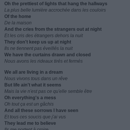
Oh the prettiest of lights that hang the hallways
La plus belle lumière accrochée dans les couloirs
Of the home
De la maison
And the cries from the strangers out at night
Et les cris des étrangers dehors la nuit
They don't keep us up at night
Ils ne tiennent pas éveillés la nuit
We have the curtains drawn and closed
Nous avons les rideaux tirés et fermés
We all are living in a dream
Nous vivons tous dans un rêve
But life ain't what it seems
Mais la vie n'est pas ce qu'elle semble être
Oh everything's a mess
Oh tout ça est un gâchis
And all these sorrows I have seen
Et tous ces soucis que j'ai vus
They lead me to believe
Ils me portent à croire