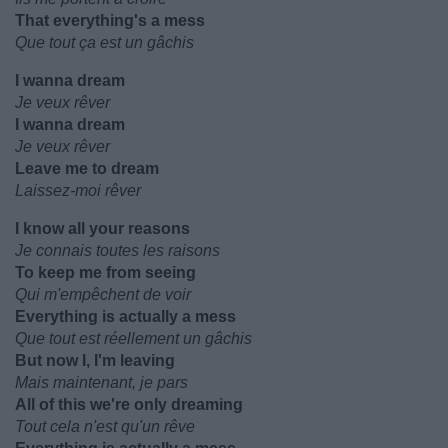
That everything's a mess
Que tout ça est un gâchis
I wanna dream
Je veux rêver
I wanna dream
Je veux rêver
Leave me to dream
Laissez-moi rêver
I know all your reasons
Je connais toutes les raisons
To keep me from seeing
Qui m'empêchent de voir
Everything is actually a mess
Que tout est réellement un gâchis
But now I, I'm leaving
Mais maintenant, je pars
All of this we're only dreaming
Tout cela n'est qu'un rêve