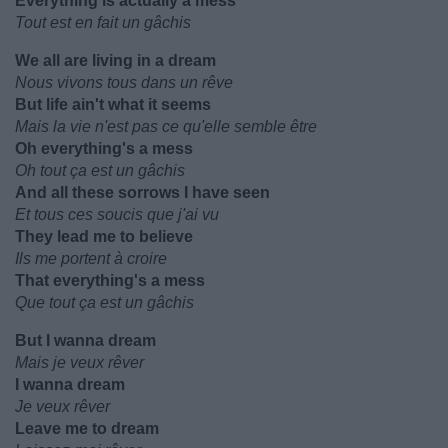
Everything is actually a mess
Tout est en fait un gâchis
We all are living in a dream
Nous vivons tous dans un rêve
But life ain't what it seems
Mais la vie n'est pas ce qu'elle semble être
Oh everything's a mess
Oh tout ça est un gâchis
And all these sorrows I have seen
Et tous ces soucis que j'ai vu
They lead me to believe
Ils me portent à croire
That everything's a mess
Que tout ça est un gâchis
But I wanna dream
Mais je veux rêver
I wanna dream
Je veux rêver
Leave me to dream