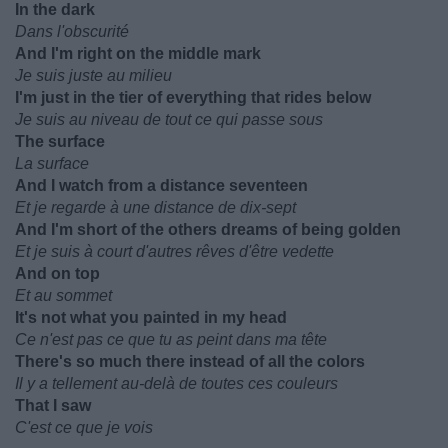
In the dark
Dans l'obscurité
And I'm right on the middle mark
Je suis juste au milieu
I'm just in the tier of everything that rides below
Je suis au niveau de tout ce qui passe sous
The surface
La surface
And I watch from a distance seventeen
Et je regarde à une distance de dix-sept
And I'm short of the others dreams of being golden
Et je suis à court d'autres rêves d'être vedette
And on top
Et au sommet
It's not what you painted in my head
Ce n'est pas ce que tu as peint dans ma tête
There's so much there instead of all the colors
Il y a tellement au-delà de toutes ces couleurs
That I saw
C'est ce que je vois