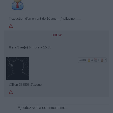
Traduction d'un enfant de 10 ans... j'hallucine......
DROW
Il y a 9 an(s) 6 mois à 15:05
24781
4
5
7
@Ben 353808 J'avoue.