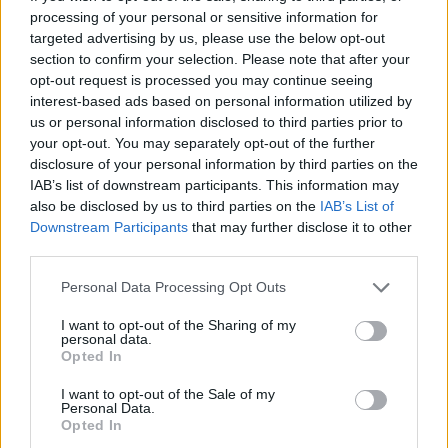
processing of your personal or sensitive information for
targeted advertising by us, please use the below opt-out
section to confirm your selection. Please note that after your
opt-out request is processed you may continue seeing
interest-based ads based on personal information utilized by
Chanson sans vidéo
Reprise
us or personal information disclosed to third parties prior to
your opt-out. You may separately opt-out of the further
disclosure of your personal information by third parties on the
Paroles + Traduction
Téléchargement
Vidéos
⇑
IAB’s list of downstream participants. This information may
Commentaires
also be disclosed by us to third parties on the
IAB’s List of
Downstream Participants
that may further disclose it to other
third parties.
Dire «merci» pour cette traduction
Corriger une erreur
Personal Data Processing Opt Outs
I want to opt-out of the Sharing of my
personal data.
Opted In
I want to opt-out of the Sale of my
Personal Data.
Opted In