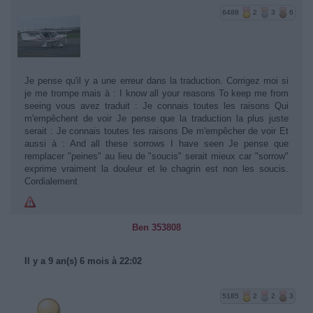
6488
2
3
6
Je pense qu'il y a une erreur dans la traduction. Corrigez moi si
je me trompe mais à : I know all your reasons To keep me from
seeing vous avez traduit : Je connais toutes les raisons Qui
m'empêchent de voir Je pense que la traduction la plus juste
serait : Je connais toutes tes raisons De m'empêcher de voir Et
aussi à : And all these sorrows I have seen Je pense que
remplacer "peines" au lieu de "soucis" serait mieux car "sorrow"
exprime vraiment la douleur et le chagrin est non les soucis.
Cordialement
Ben 353808
Il y a 9 an(s) 6 mois à 22:02
5185
2
2
3