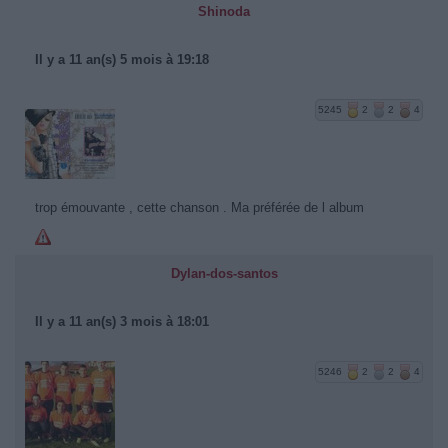
Shinoda
Il y a 11 an(s) 5 mois à 19:18
5245
2
2
4
trop émouvante , cette chanson . Ma préférée de l album
Dylan-dos-santos
Il y a 11 an(s) 3 mois à 18:01
5246
2
2
4