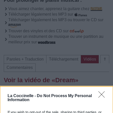
Pour prolonger le plaisir musical :
Vous aimez chanter, apprenez la guitare chez
Télécharger légalement les MP3 sur
Télécharger légalement les MP3 ou trouver le CD sur
Trouver des vinyles et des CD sur
Trouver un instrument de musique ou une partition au
meilleur prix sur
Paroles + Traduction
Téléchargement
Vidéos
⇑
Commentaires
Voir la vidéo de «Dream»
La Coccinelle -
Do Not Process My Personal
Information
If you wish to opt-out of the sale, sharing to third parties, or
Chanson sans vidéo
Chanson sans vidéo