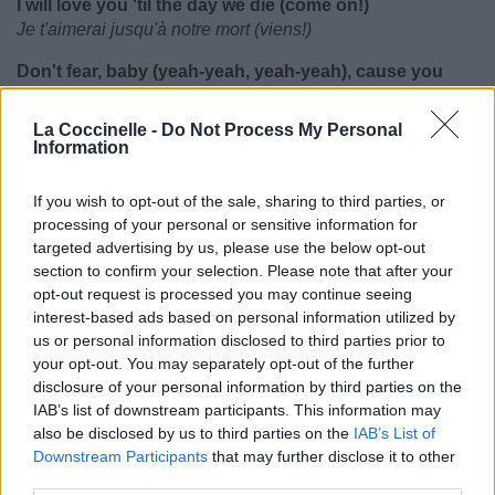
I will love you 'til the day we die (come on!)
Je t'aimerai jusqu'à notre mort (viens!)
Don't fear, baby (yeah-yeah, yeah-yeah), cause you
and me are golden
N'aie pas peur chéri (yeah-yeah, yeah-yeah), parce que toi
La Coccinelle -
Do Not Process My Personal
et moi sommes vernis
Information
When you can't breathe, it's you that I'll be holding
Quand tu ne peux pas respirer, c'est toi que je soutiendrai
If you wish to opt-out of the sale, sharing to third parties, or
Yes, I'm all in, through thick and thin (uh-huh)
processing of your personal or sensitive information for
Oui, je me donne toute entière, à travers vents et marées
targeted advertising by us, please use the below opt-out
This is good loving (whoo!), you and me are golden
section to confirm your selection. Please note that after your
C'est l'amour vrai (whoo!), toi et moi sommes vernis
opt-out request is processed you may continue seeing
interest-based ads based on personal information utilized by
We are golden, I ain't going anywhere
us or personal information disclosed to third parties prior to
Nous sommes vernis, je ne vais nulle part
your opt-out. You may separately opt-out of the further
(Yeah)
disclosure of your personal information by third parties on the
IAB’s list of downstream participants. This information may
__________
also be disclosed by us to third parties on the
IAB’s List of
(*) Pas certaine de la traduction de ces passages
Downstream Participants
that may further disclose it to other
(1) Golden que j'ai traduit par Vernis, dans le sens qu'ils
third parties.