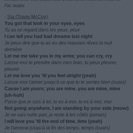
l'or, ouais
-
Sia (Travie McCoy)
:
You got that look in your eyes, eyes
Tu as ce regard dans les yeux, yeux
I can tell you had bad dreams last night
Je peux dire que tu as eu des mauvais rêves la nuit
dernière
Let me me take you in my arms; you can cry, cry
Laisse-moi te prendre dans mes bras, tu peux pleurer,
pleurer
Let me love you 'til you feel alright (yeah)
Laisse-moi t'aimer jusqu'à ce que tu te sentes bien (ouais)
Cause I am yours; you are mine, you are mine, mine
(uh-huh)
Parce que je suis à toi, tu es à moi, tu es à moi, moi
Not going anywhere, I am standing by your side (never)
Je ne vais nulle part, je reste à tes côtés (jamais)
I will love you 'til the end of time, time (yeah)
Je t'aimerai jusqu'à la fin des temps, temps (ouais)