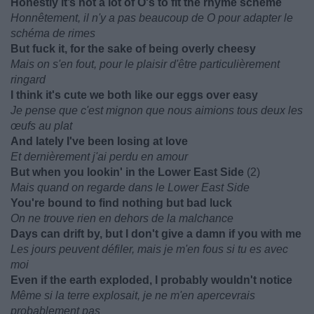
Honestly it’s not a lot of O's to fit the rhyme scheme
Honnêtement, il n'y a pas beaucoup de O pour adapter le
schéma de rimes
But fuck it, for the sake of being overly cheesy
Mais on s'en fout, pour le plaisir d'être particulièrement
ringard
I think it's cute we both like our eggs over easy
Je pense que c'est mignon que nous aimions tous deux les
œufs au plat
And lately I've been losing at love
Et dernièrement j'ai perdu en amour
But when you lookin' in the Lower East Side
(2)
Mais quand on regarde dans le Lower East Side
You're bound to find nothing but bad luck
On ne trouve rien en dehors de la malchance
Days can drift by, but I don't give a damn if you with me
Les jours peuvent défiler, mais je m'en fous si tu es avec
moi
Even if the earth exploded, I probably wouldn't notice
Même si la terre explosait, je ne m'en apercevrais
probablement pas