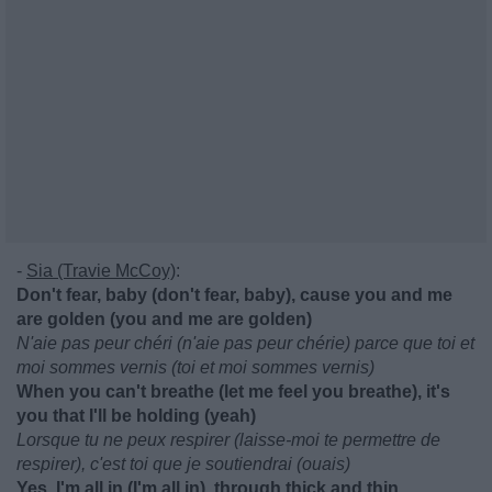
-
Sia (Travie McCoy)
:
Don't fear, baby (don't fear, baby), cause you and me
are golden (you and me are golden)
N'aie pas peur chéri (n'aie pas peur chérie) parce que toi et
moi sommes vernis (toi et moi sommes vernis)
When you can't breathe (let me feel you breathe), it's
you that I'll be holding (yeah)
Lorsque tu ne peux respirer (laisse-moi te permettre de
respirer), c'est toi que je soutiendrai (ouais)
Yes, I'm all in (I'm all in), through thick and thin