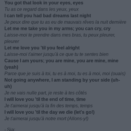
You got that look in your eyes, eyes
Tu as ce regard dans les yeux, yeux
I can tell you had bad dreams last night
Je peux dire que tu as eu de mauvais rêves la nuit dernière
Let me me take you in my arms; you can cry, cry
Laisse-moi te prendre dans mes bras, tu peux pleurer,
pleurer
Let me love you 'til you feel alright
Laisse-moi t'aimer jusqu'à ce que tu te sentes bien
Cause I am yours; you are mine, you are mine, mine
(yeah)
Parce que je suis à toi, tu es à moi, tu es à moi, moi (ouais)
Not going anywhere, I am standing by your side (uh-
uh)
Je ne vais nulle part, je reste à tes côtés
I will love you 'til the end of time, time
Je t'aimerai jusqu'à la fin des temps, temps
I will love you 'til the day we die (let's go!)
Je t'aimerai jusqu'à notre mort (Allons-y!)
-
Sia
: