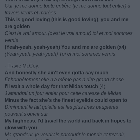
Oui, je me donne toute entière (je me donne tout entier) à
travers vents et marées
This is good loving (this is good loving), you and me
are golden
C'est le vrai amour, (c'est le vrai amour) toi et moi sommes
vernis
(Yeah-yeah, yeah-yeah) You and me are golden (x4)
(Yeah-yeah, yeah-yeah) Toi et moi sommes vernis
-
Travie McCoy
:
And honestly she ain't even gotta say much
Et honnêtement elle n'a même pas à dire grand chose
I'll wait a whole day for that Midas touch
(4)
J'attendrai un jour entier pour cette caresse de Midas
Minus the fact she's the finest eyelids could open to
Diminuant le fait qu'elle est les plus fines paupières
pouvant s'ouvrir sur
My highness, I'd travel the world and back in hopes to
glow with you
Ma grandeur, je voudrais parcourir le monde et revenir,