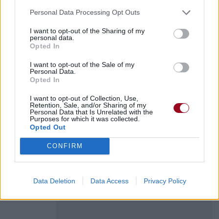
ont tout ce qu'ils veulent, tout ce qu'ils peuvent espérer,
qu'ils n'ont plus à s'en faire
Personal Data Processing Opt Outs
(2) Le Lower East Side est un quartier de l'arrondissement
I want to opt-out of the Sharing of my
de Manhattan à New York.
personal data.
(3) Target est une chaîne de magasins aux Etats-Unis
Opted In
(4) Midas est un personnage légendaire de l'Antiquité qui
I want to opt-out of the Sale of my
avait fait le vœu de transformer en or tout ce qu'il touchait.
Personal Data.
(5) Patricia "Patti" Mayonnaise est l'amour secret de Doug
Opted In
Funnie dans Doug, une série télévisée d'animation
américaine.
I want to opt-out of Collection, Use,
Retention, Sale, and/or Sharing of my
Personal Data that Is Unrelated with the
Purposes for which it was collected.
Opted Out
CONFIRM
Data Deletion
Data Access
Privacy Policy