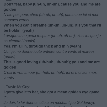
Don't fear, baby (uh-uh, uh-uh), cause you and me are
golden
N'aie pas peur, chéri (uh-uh, uh-uh), parce que toi et moi
sommes vernis
When you can't breathe (uh-uh, uh-uh), it's you that I'll
be holdin' (yeah)
Lorsque tu ne peux respirer (uh-uh, uh-uh), c'est toi que je
soutiendrai (ouais)
Yes, I'm all in, through thick and thin (yeah)
Oui, je me donne toute entière, contre vents et marées
(ouais)
This is good loving (uh-huh, uh-huh); you and me are
golden
C'est le vrai amour (uh-huh, uh-huh); toi et moi sommes
vernis
- Travie McCoy:
I gotta give it to her, she got a mean golden eye game
(*)
Je dois le lui donner, elle a un méchant jeu Goldeneye