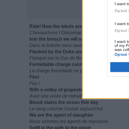
I want t
Opted 
I want t
Ride! Now the winds are a-changing
Opted 
Chevauchons ! Désormais les vents changent
Into the breach we will sail
I want t
Dans la brèche nous naviguerons
of my P
was col
Flanked by the Duke and Bedford
Opted 
Flanqué par le Duc de Bedford***
Formidable charge cannot fail
La charge formidable ne peut pas échouer
Fire!
Feu !
With a volley of grapeshot
Avec une volée de mitrailles
Blood stains the ocean this day
Le sang colorise l'océan aujourd'hui
We are the agent of slaughter
Nous sommes les agents du massacre
Swift is the path to the grave