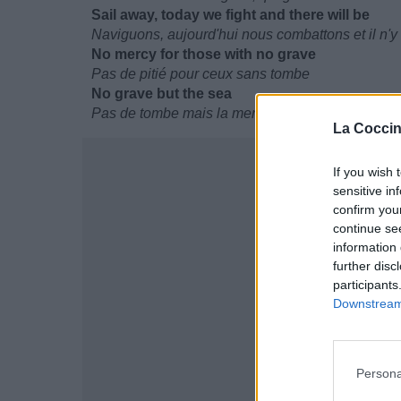
Sail away, today we fight and there will be
Naviguons, aujourd'hui nous combattons et il n'y
No mercy for those with no grave
Pas de pitié pour ceux sans tombe
No grave but the sea
Pas de tombe mais la mer
La Coccin
If you wish 
sensitive in
confirm you
continue se
information 
further disc
participants
Downstream 
Persona