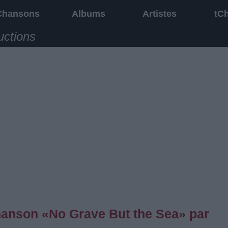
Chansons
Albums
Artistes
tC
uctions
chanson «No Grave But the Sea» par