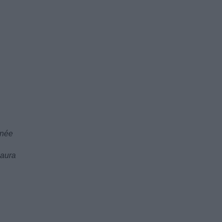
inée
 aura