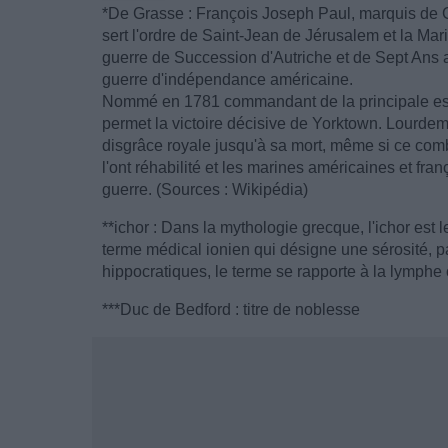
*De Grasse : François Joseph Paul, marquis de Gr
sert l'ordre de Saint-Jean de Jérusalem et la Ma
guerre de Succession d'Autriche et de Sept Ans a
guerre d'indépendance américaine.
Nommé en 1781 commandant de la principale esc
permet la victoire décisive de Yorktown. Lourdemen
disgrâce royale jusqu'à sa mort, même si ce comb
l'ont réhabilité et les marines américaines et f
guerre. (Sources : Wikipédia)
**ichor : Dans la mythologie grecque, l'ichor est l
terme médical ionien qui désigne une sérosité, pa
hippocratiques, le terme se rapporte à la lymphe
***Duc de Bedford : titre de noblesse