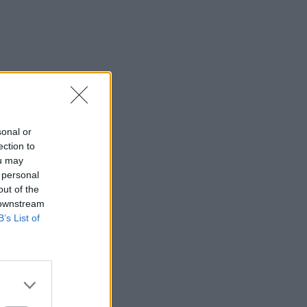
sonal or
ection to
ou may
 personal
out of the
 downstream
B’s List of