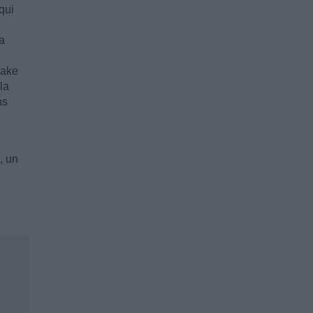
qui
a
eake
la
ns
, un