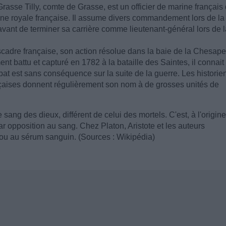
asse Tilly, comte de Grasse, est un officier de marine français 
rine royale française. Il assume divers commandement lors de la
vant de terminer sa carrière comme lieutenant-général lors de l
adre française, son action résolue dans la baie de la Chesap
t battu et capturé en 1782 à la bataille des Saintes, il connait 
at est sans conséquence sur la suite de la guerre. Les historie
rançaises donnent régulièrement son nom à de grosses unités de
e sang des dieux, différent de celui des mortels. C'est, à l'origine
r opposition au sang. Chez Platon, Aristote et les auteurs
 ou au sérum sanguin. (Sources : Wikipédia)