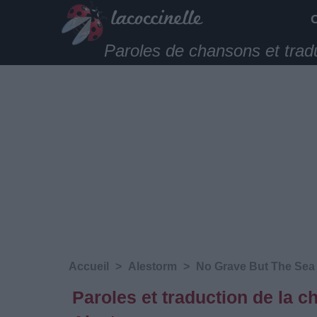
Paroles de chansons et trad
Accueil
>
Alestorm
>
No Grave But The Sea
Paroles et traduction de la 