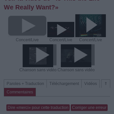
We Really Want?»
Concert/Live
Concert/Live
Concert/Live
Chanson sans vidéo
Chanson sans vidéo
Paroles + Traduction
Téléchargement
Vidéos
⇑
Commentaires
Dire «merci» pour cette traduction
Corriger une erreur