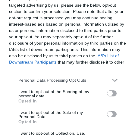
targeted advertising by us, please use the below opt-out
section to confirm your selection. Please note that after your
opt-out request is processed you may continue seeing
interest-based ads based on personal information utilized by
us or personal information disclosed to third parties prior to
your opt-out. You may separately opt-out of the further
disclosure of your personal information by third parties on the
IAB’s list of downstream participants. This information may
also be disclosed by us to third parties on the
IAB’s List of
Downstream Participants
that may further disclose it to other
third parties.
Publié par
Visa
le 23 octobre 2017 à
247834
5
5
7
Personal Data Processing Opt Outs
17h35.
I want to opt-out of the Sharing of my
Chanteurs :
Roger Waters
personal data.
Albums :
Is This the Life We Really Want?
Opted In
I want to opt-out of the Sale of my
Personal Data.
Opted In
Paroles + Traduction
Téléchargement
Vidéos
⇑
I want to opt-out of Collection, Use,