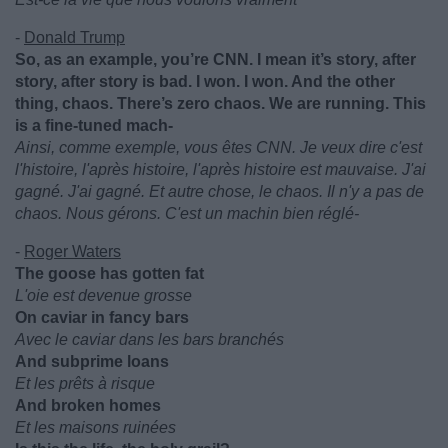
-
Donald Trump
So, as an example, you’re CNN. I mean it’s story, after
story, after story is bad. I won. I won. And the other
thing, chaos. There’s zero chaos. We are running. This
is a fine-tuned mach-
Ainsi, comme exemple, vous êtes CNN. Je veux dire c'est
l'histoire, l'après histoire, l'après histoire est mauvaise. J'ai
gagné. J'ai gagné. Et autre chose, le chaos. Il n'y a pas de
chaos. Nous gérons. C'est un machin bien réglé-
-
Roger Waters
The goose has gotten fat
L'oie est devenue grosse
On caviar in fancy bars
Avec le caviar dans les bars branchés
And subprime loans
Et les prêts à risque
And broken homes
Et les maisons ruinées