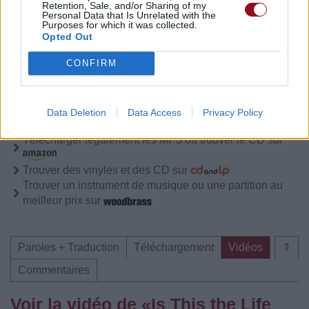
Retention, Sale, and/or Sharing of my
Commentaires
Personal Data that Is Unrelated with the
Purposes for which it was collected.
Opted Out
CONFIRM
Pour prolonger le plaisir musical :
Vous aimez chanter, apprenez la guitare chez
Data Deletion
Data Access
Privacy Policy
Télécharger légalement les MP3 sur
Télécharger légalement les MP3 ou trouver le CD sur
Trouver des vinyles et des CD sur
Trouver un instrument de musique ou une partition au
meilleur prix sur
Paroles + Traduction
Téléchargement
Vidéos
⇑
Commentaires
Voir la vidéo de «Is This the Life