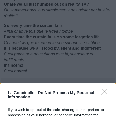
Or are we all just numbed out on reality TV?
Ou sommes-nous tous simplement anesthésier par la télé-
réalité?
So, every time the curtain falls
Ainsi chaque fois que le rideau tombe
Every time the curtain falls on some forgotten life
Chaque fois que le rideau tombe sur une vie oubliée
It is because we all stood by, silent and indifferent
C'est parce que nous étions tous là, silencieux et
indifférents
It's normal
C'est normal
La Coccinelle -
Do Not Process My Personal
Information
If you wish to opt-out of the sale, sharing to third parties, or
processing of your personal or sensitive information for