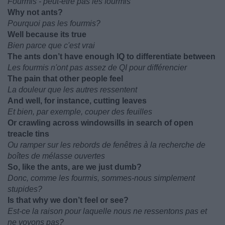
Fourmis - peut-être pas les fourmis
Why not ants?
Pourquoi pas les fourmis?
Well because its true
Bien parce que c'est vrai
The ants don’t have enough IQ to differentiate between
Les fourmis n'ont pas assez de QI pour différencier
The pain that other people feel
La douleur que les autres ressentent
And well, for instance, cutting leaves
Et bien, par exemple, couper des feuilles
Or crawling across windowsills in search of open
treacle tins
Ou ramper sur les rebords de fenêtres à la recherche de
boîtes de mélasse ouvertes
So, like the ants, are we just dumb?
Donc, comme les fourmis, sommes-nous simplement
stupides?
Is that why we don’t feel or see?
Est-ce la raison pour laquelle nous ne ressentons pas et
ne voyons pas?