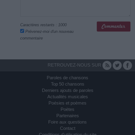
Caractères restants :
1000
Prévenez-moi d'un nouveau
commentaire
RETROUVEZ-NOUS SUR
Paroles de chansons
Top 50 chansons
Derniers ajouts de paroles
Actualités musicales
Poésies et poèmes
Poètes
Partenaires
Foire aux questions
Contact
Conditions d'utilisation du site