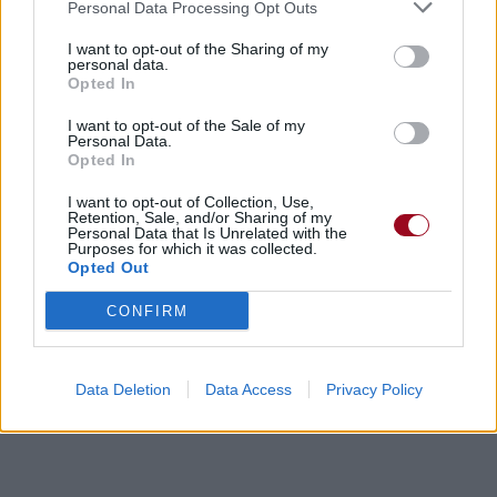
Personal Data Processing Opt Outs
Trouver des vinyles et des CD sur
Trouver un instrument de musique ou une partition au
I want to opt-out of the Sharing of my
personal data.
meilleur prix sur
Opted In
I want to opt-out of the Sale of my
Personal Data.
Paroles + Traduction
Téléchargement
Vidéos
⇑
Opted In
Commentaires
I want to opt-out of Collection, Use,
Retention, Sale, and/or Sharing of my
Personal Data that Is Unrelated with the
Paroles + Traduction
Téléchargement
Vidéos
⇑
Purposes for which it was collected.
Opted Out
Commentaires
CONFIRM
post metal
Dire «merci» pour cette traduction
Data Deletion
Data Access
Corriger une erreur
Privacy Policy