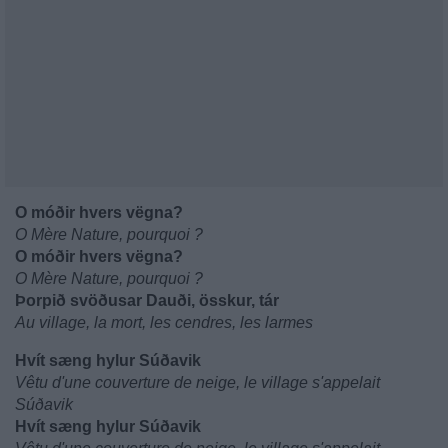
O móðir hvers vëgna?
O Mère Nature, pourquoi ?
O móðir hvers vëgna?
O Mère Nature, pourquoi ?
Þorpið svöðusar Dauði, össkur, tár
Au village, la mort, les cendres, les larmes
Hvít sæng hylur Súðavik
Vêtu d'une couverture de neige, le village s'appelait
Súðavik
Hvít sæng hylur Súðavik