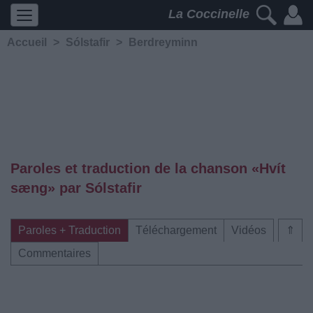
La Coccinelle
Accueil
>
Sólstafir
>
Berdreyminn
Paroles et traduction de la chanson «Hvít
sæng» par Sólstafir
Paroles + Traduction
Téléchargement
Vidéos
⇑
Commentaires