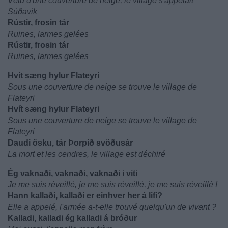
Vêtu d'une couverture de neige, le village s'appelait
Súðavik
Rústir, frosin tár
Ruines, larmes gelées
Rústir, frosin tár
Ruines, larmes gelées
Hvít sæng hylur Flateyri
Sous une couverture de neige se trouve le village de
Flateyri
Hvít sæng hylur Flateyri
Sous une couverture de neige se trouve le village de
Flateyri
Daudi ösku, tár Þorpið svöðusár
La mort et les cendres, le village est déchiré
Ég vaknaði, vaknaði, vaknaði i viti
Je me suis réveillé, je me suis réveillé, je me suis réveillé !
Hann kallaði, kallaði er einhver her á lifi?
Elle a appelé, l'armée a-t-elle trouvé quelqu'un de vivant ?
Kalladi, kalladi ég kalladi á bróður