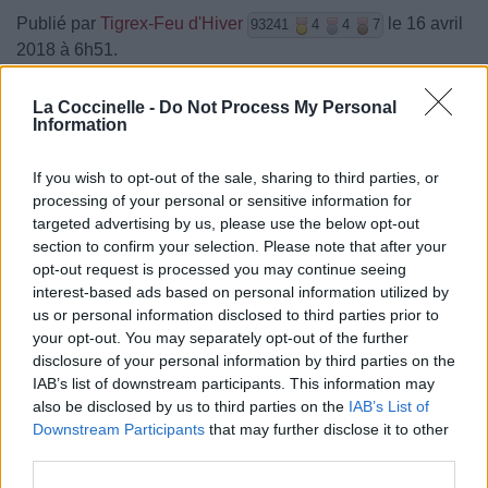
Publié par
Tigrex-Feu d'Hiver
le 16 avril
93241
4
4
7
2018 à 6h51.
Chanteurs :
Sólstafir
La Coccinelle -
Do Not Process My Personal
Albums :
Berdreyminn
Information
If you wish to opt-out of the sale, sharing to third parties, or
processing of your personal or sensitive information for
targeted advertising by us, please use the below opt-out
Paroles + Traduction
Téléchargement
Vidéos
⇑
section to confirm your selection. Please note that after your
Commentaires
opt-out request is processed you may continue seeing
interest-based ads based on personal information utilized by
us or personal information disclosed to third parties prior to
your opt-out. You may separately opt-out of the further
disclosure of your personal information by third parties on the
Pour prolonger le plaisir musical :
IAB’s list of downstream participants. This information may
also be disclosed by us to third parties on the
IAB’s List of
Vous aimez chanter, apprenez la guitare chez
Downstream Participants
that may further disclose it to other
Télécharger légalement les MP3 sur
third parties.
Télécharger légalement les MP3 ou trouver le CD sur