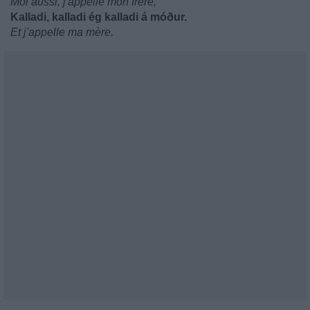
Moi aussi, j'appelle mon frère,
Kalladi, kalladi ég kalladi á móður.
Et j'appelle ma mère.