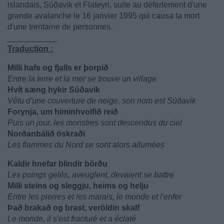
islandais, Súðavik et Flateyri, suite au déferlement d'une
grande avalanche le 16 janvier 1995 qui causa la mort
d'une trentaine de personnes.
___________
Traduction :
Milli hafs og fjalls er þorpið
Entre la terre et la mer se trouve un village
Hvít sæng hykir Súðavik
Vêtu d'une couverture de neige, son nom est Súðavik
Forynja, um himinhvolfið reið
Puis un jour, les monstres sont descendus du ciel
Norðanbálið öskraði
Les flammes du Nord se sont alors allumées
Kaldir hnefar blindir börðu
Les poings gelés, aveuglent, devaient se battre
Milli steins og sleggju, heims og helju
Entre les pierres et les marais, le monde et l'enfer
Það brakað og brast, veröldin skalf
Le monde, il s'est fracturé et a éclaté