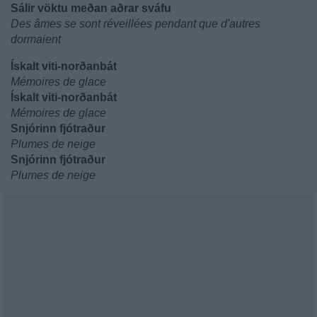
Sálir vöktu meðan aðrar sváfu
Des âmes se sont réveillées pendant que d'autres
dormaient
Ískalt viti-norðanbát
Mémoires de glace
Ískalt viti-norðanbát
Mémoires de glace
Snjórinn fjótraður
Plumes de neige
Snjórinn fjótraður
Plumes de neige