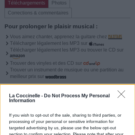
Téléchargements
Photos
Corrections & commentaires
Pour prolonger le plaisir musical :
Vous aimez chanter, apprenez la guitare chez
Télécharger légalement les MP3 sur
Télécharger légalement les MP3 ou trouver le CD sur
Trouver des vinyles et des CD sur
Trouver un instrument de musique ou une partition au
meilleur prix sur
La Coccinelle -
Do Not Process My Personal
Biographie
Albums & Chansons
⇑
Information
Téléchargements
Photos
If you wish to opt-out of the sale, sharing to third parties, or
Corrections & commentaires
processing of your personal or sensitive information for
targeted advertising by us, please use the below opt-out
section to confirm your selection. Please note that after your