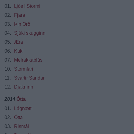
01.
Ljós í Stormi
02.
Fjara
03.
Þín Orð
04.
Sjúki skugginn
05.
Æra
06.
Kukl
07.
Melrakkablús
10.
Stormfari
11.
Svartir Sandar
12.
Djákninn
2014
Ótta
01.
Lágnætti
02.
Ótta
03.
Rismál