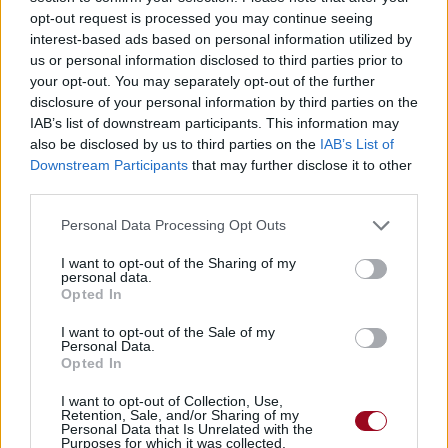
opt-out request is processed you may continue seeing
interest-based ads based on personal information utilized by
us or personal information disclosed to third parties prior to
your opt-out. You may separately opt-out of the further
disclosure of your personal information by third parties on the
IAB’s list of downstream participants. This information may
also be disclosed by us to third parties on the
IAB’s List of
Downstream Participants
that may further disclose it to other
third parties.
Biographie
Albums & Chansons
⇑
Personal Data Processing Opt Outs
Téléchargements
Photos
I want to opt-out of the Sharing of my
personal data.
Corrections & commentaires
Opted In
I want to opt-out of the Sale of my
Dire «merci» pour cette traduction
Corriger une erreur
Personal Data.
Opted In
I want to opt-out of Collection, Use,
Retention, Sale, and/or Sharing of my
Personal Data that Is Unrelated with the
Purposes for which it was collected.