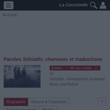
La Coccinelle
Accueil
Paroles Sólstafir, chansons et traductions
1
0
Solstafir - Atmospheric Icelandic
Rock and Roll
Biographie
Albums & Chansons
⇑
Téléchargements
Photos