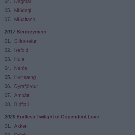
04.
Dagmál
05.
Miðdegi
07.
Miðaftann
2017
Berdreyminn
01.
Silfur-refur
02.
Isafold
03.
Hula
04.
Nárós
05.
Hvít sæng
06.
Dýrafjörður
07.
Ambátt
08.
Bláfjall
2020
Endless Twilight of Copendent Love
01.
Akkeri