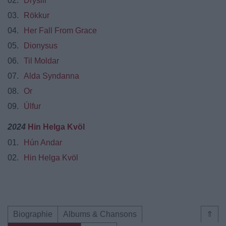
02.
Drýsill
03.
Rökkur
04.
Her Fall From Grace
05.
Dionysus
06.
Til Moldar
07.
Alda Syndanna
08.
Or
09.
Úlfur
2024
Hin Helga Kvöl
01.
Hún Andar
02.
Hin Helga Kvöl
Biographie
Albums & Chansons
⇑