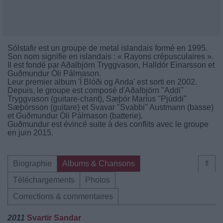
Sólstafir est un groupe de metal islandais formé en 1995.
Son nom signifie en islandais : « Rayons crépusculaires ».
Il est fondé par Aðalbjörn Tryggvason, Halldór Einarsson et
Guðmundur Óli Pálmason.
Leur premier album 'Í Blóði og Anda' est sorti en 2002.
Depuis, le groupe est composé d'Aðalbjörn "Addi"
Tryggvason (guitare-chant), Sæþór Maríus "Pjúddi"
Sæþórsson (guitare) et Svavar "Svabbi" Austmann (basse)
et Guðmundur Óli Pálmason (batterie).
Guðmundur est évincé suite à des conflits avec le groupe
en juin 2015.
Biographie
Albums & Chansons
⇑
Téléchargements
Photos
Corrections & commentaires
2011
Svartir Sandar