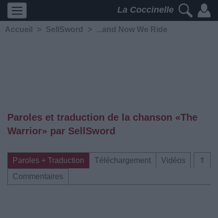
La Coccinelle
Accueil
>
SellSword
>
...and Now We Ride
Paroles et traduction de la chanson «The
Warrior» par SellSword
Paroles + Traduction
Téléchargement
Vidéos
⇑
Commentaires