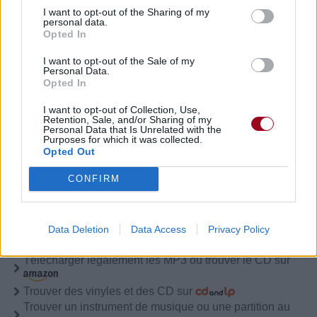
I want to opt-out of the Sharing of my
personal data.
Chanteurs :
SellSword
Opted In
Albums :
...and Now We Ride
I want to opt-out of the Sale of my
Personal Data.
Opted In
Paroles + Traduction
Téléchargement
Vidéos
⇑
I want to opt-out of Collection, Use,
Retention, Sale, and/or Sharing of my
Personal Data that Is Unrelated with the
Commentaires
Purposes for which it was collected.
Opted Out
CONFIRM
Pour prolonger le plaisir musical :
Vous aimez chanter, apprenez la guitare chez
Data Deletion
Data Access
Privacy Policy
Télécharger légalement les MP3 sur
Télécharger légalement les MP3 ou trouver le CD sur
Trouver des vinyles et des CD sur
Trouver un instrument de musique ou une partition au