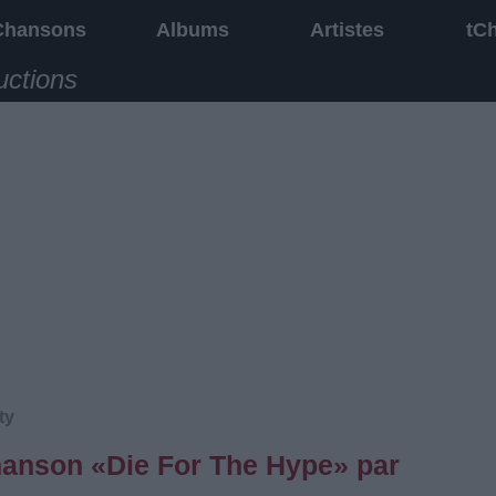
Chansons
Albums
Artistes
tC
uctions
ty
chanson «Die For The Hype» par