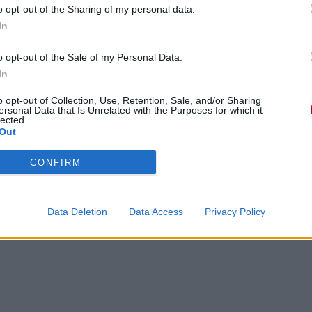
o opt-out of the Sharing of my personal data.
In
o opt-out of the Sale of my Personal Data.
In
nes en or
o opt-out of Collection, Use, Retention, Sale, and/or Sharing
ersonal Data that Is Unrelated with the Purposes for which it
lected.
Out
CONFIRM
Data Deletion
Data Access
Privacy Policy