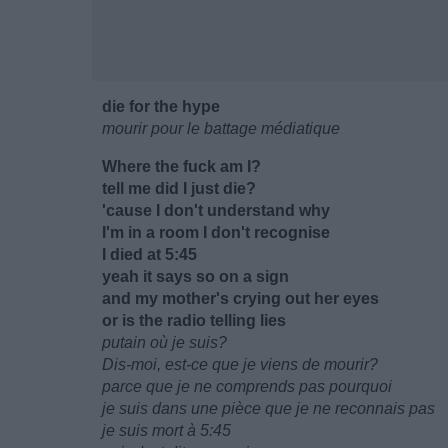
die for the hype
mourir pour le battage médiatique
Where the fuck am I?
tell me did I just die?
'cause I don't understand why
I'm in a room I don't recognise
I died at 5:45
yeah it says so on a sign
and my mother's crying out her eyes
or is the radio telling lies
putain où je suis?
Dis-moi, est-ce que je viens de mourir?
parce que je ne comprends pas pourquoi
je suis dans une pièce que je ne reconnais pas
je suis mort à 5:45