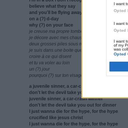
I want t
believe what they say
Opted 
and you'll be flying away
on a (?) d-day
I want t
why (?) on your face
Opted 
je creuse ma propre tombe du jour
je décore avec mes chaussette roses et des chai
I want t
deux grosses piles sous mes yeux
of my P
was col
je suis dans une boite que je ne reconnais pas
Opted 
croire à ce qui disent
et tu va voler au loin
un (?) jour
pourquoi (?) sur ton visage
a juvenile sinner, a car-crash winner
don't let the devil take you out for dinner
juvenile sinner, a car-crash winner
don't let the devil take you out for dinner
I just wanna die for the hype, for the hype
crucified like jesus christ
I just wanna die for the hype, for the hype