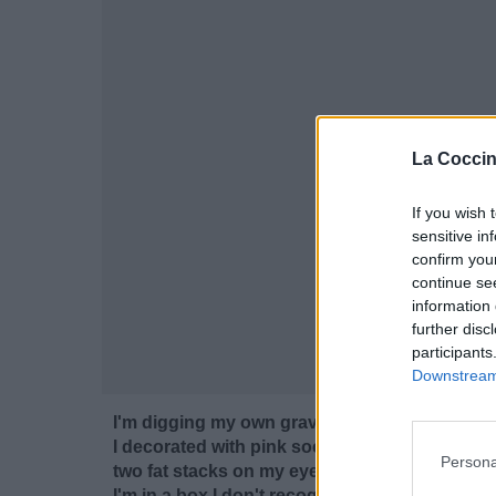
La Coccin
If you wish 
sensitive in
confirm you
continue se
information 
further disc
participants
Downstream 
I'm digging my own grave for the day
I decorated with pink socks and gold chains
Persona
two fat stacks on my eyes
I'm in a box I don't recognise