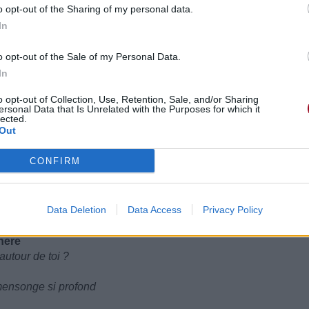
o opt-out of the Sharing of my personal data.
In
es around you,
s ponts autour de toi,
o opt-out of the Sale of my Personal Data.
In
gir
o opt-out of Collection, Use, Retention, Sale, and/or Sharing
u climb
ersonal Data that Is Unrelated with the Purposes for which it
lected.
t
Out
CONFIRM
Data Deletion
Data Access
Privacy Policy
here
autour de toi ?
 mensonge si profond