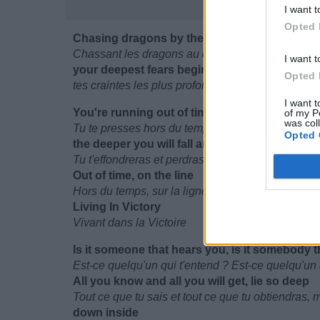
I want t
Opted 
Chasing dragons by the moon, burning bridg
Chassant les dragons au clair de lune, brûlant de
I want t
your deepest fears begin to loom
Opted 
tes craintes les plus profondes commencent à sur
I want t
You're running out of time, the higher that yo
of my P
was col
Tu te presses hors du temps, tu vises le plus hau
Opted 
the deeper you will fall and lose sight of it all
Tu t'effondreras et perdras tout ça
Out of time, on the line
Hors du temps, sur la ligne
Living In Victory
Vivant dans la Victoire
Is it someone that hears you, is it somebody t
Est-ce quelqu'un qui t'entend ? Est-ce quelqu'un 
All you know and all you will get, lie so deep
Tout ce que tu sais et tout ce que tu obtiendras,
down inside