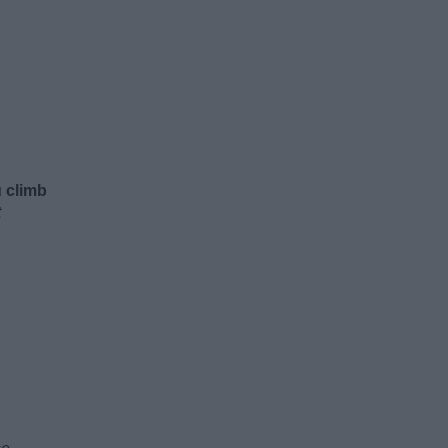
u climb
t