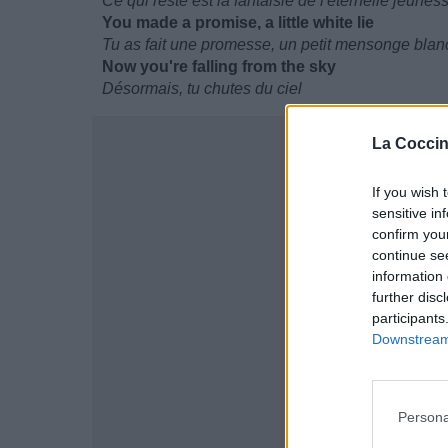
Ce qui reste est la fantaisie de l'éternelle jeunes
You made a promise, a little white lie
Tu as fait une promesse, un petit mensonge blan
Now you're falling from the sky
Désormais, tu chutes du ciel
La Coccin
If you wish 
sensitive in
confirm you
continue se
information 
further disc
participants
Downstream 
Persona