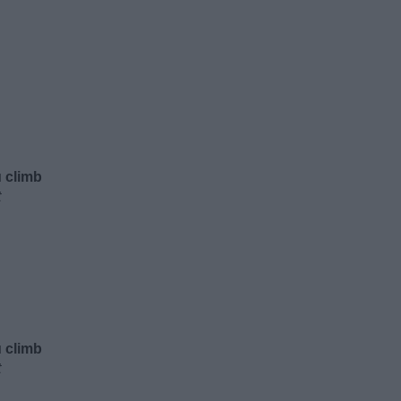
u climb
t
u climb
t