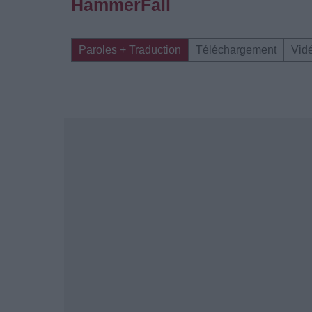
HammerFall
Paroles + Traduction
Téléchargement
Vid