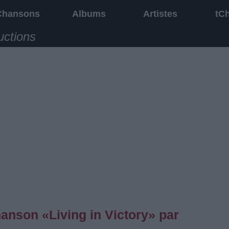
Chansons
Albums
Artistes
tC
uctions
hanson «Living in Victory» par