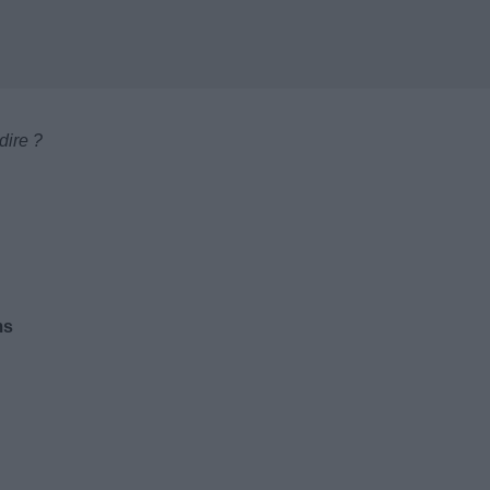
dire ?
ms