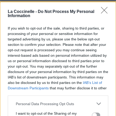
La Coccinelle -
Do Not Process My Personal
Information
Publié par
Tigrex-Feu d'Hiver
le 2
93241
4
4
7
novembre 2019 à 7h55.
If you wish to opt-out of the sale, sharing to third parties, or
Chanteurs :
Amon Amarth
processing of your personal or sensitive information for
targeted advertising by us, please use the below opt-out
Albums :
Berserker
section to confirm your selection. Please note that after your
opt-out request is processed you may continue seeing
interest-based ads based on personal information utilized by
us or personal information disclosed to third parties prior to
Paroles + Traduction
your opt-out. You may separately opt-out of the further
Téléchargement
Vidéos
⇑
disclosure of your personal information by third parties on the
Commentaires
IAB’s list of downstream participants. This information may
also be disclosed by us to third parties on the
IAB’s List of
Downstream Participants
that may further disclose it to other
third parties.
Pour prolonger le plaisir musical :
Personal Data Processing Opt Outs
Vous aimez chanter, apprenez la guitare chez
I want to opt-out of the Sharing of my