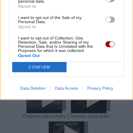
Télécharger légalement les MP3 sur
personal data.
Opted In
Télécharger légalement les MP3 ou trouver le CD sur
I want to opt-out of the Sale of my
Trouver des vinyles et des CD sur
Personal Data.
Trouver un instrument de musique ou une partition au
Opted In
meilleur prix sur
I want to opt-out of Collection, Use,
Retention, Sale, and/or Sharing of my
Personal Data that Is Unrelated with the
Purposes for which it was collected.
Paroles + Traduction
Téléchargement
Vidéos
⇑
Opted Out
Commentaires
CONFIRM
Voir la vidéo de «Raven's Flight»
Data Deletion
Data Access
Privacy Policy
Chanson sans vidéo
Chanson sans vidéo