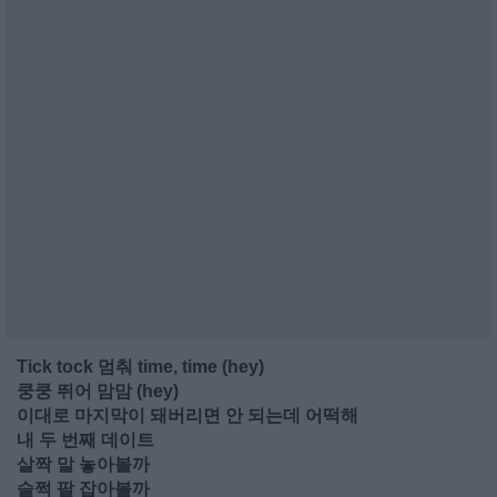
Tick tock 멈춰 time, time (hey)
쿵쿵 뛰어 맘맘 (hey)
이대로 마지막이 돼버리면 안 되는데 어떡해
내 두 번째 데이트
살짝 말 놓아볼까
슬쩍 팔 잡아볼까