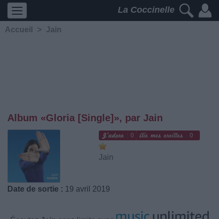
La Coccinelle
Accueil
>
Jain
Album «Gloria [Single]», par Jain
0
0
Jain
Date de sortie :
19 avril 2019