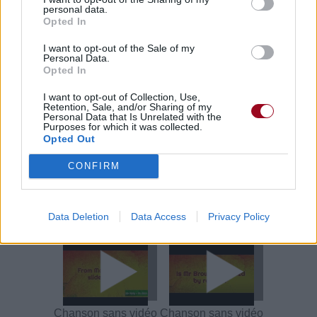
personal data.
Opted In
Vous aimez chanter, apprenez la guitare chez
Télécharger légalement les MP3 sur
I want to opt-out of the Sale of my
Télécharger légalement les MP3 ou trouver le CD sur
Personal Data.
Opted In
Trouver des vinyles et des CD sur
I want to opt-out of Collection, Use,
Trouver un instrument de musique ou une partition au
Retention, Sale, and/or Sharing of my
meilleur prix sur
Personal Data that Is Unrelated with the
Purposes for which it was collected.
Opted Out
Paroles + Traduction
Téléchargement
Vidéos
⇑
CONFIRM
Commentaires
Data Deletion
Data Access
Privacy Policy
Voir la vidéo de «Mr. Brown»
Chanson sans vidéo
Chanson sans vidéo