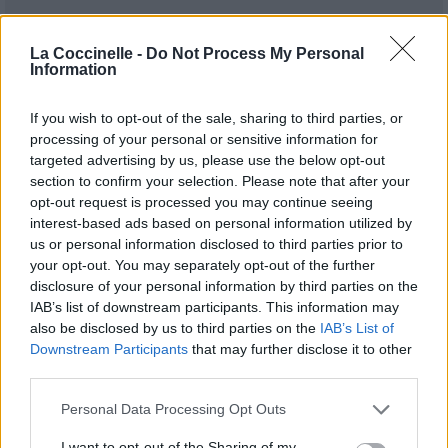
La Coccinelle -
Do Not Process My Personal
Information
If you wish to opt-out of the sale, sharing to third parties, or
Publié par
Visa
le 2 novembre 2021
247844
5
5
7
processing of your personal or sensitive information for
à 7h24.
targeted advertising by us, please use the below opt-out
section to confirm your selection. Please note that after your
Chanteurs :
Bob Marley
opt-out request is processed you may continue seeing
Albums :
Soul Revolution
interest-based ads based on personal information utilized by
us or personal information disclosed to third parties prior to
your opt-out. You may separately opt-out of the further
disclosure of your personal information by third parties on the
IAB’s list of downstream participants. This information may
Paroles + Traduction
Téléchargement
Vidéos
⇑
also be disclosed by us to third parties on the
IAB’s List of
Commentaires
Downstream Participants
that may further disclose it to other
third parties.
Personal Data Processing Opt Outs
Pour prolonger le plaisir musical :
I want to opt-out of the Sharing of my