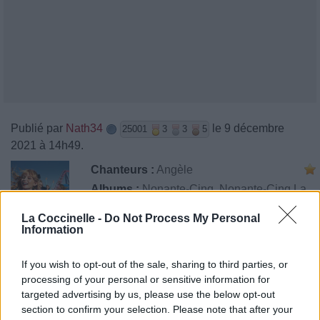
Publié par
Nath34
le 9 décembre
25001
3
3
5
2021 à 14h49.
Chanteurs :
Angèle
Albums :
Nonante-Cinq
,
Nonante-Cinq La
Suite
La Coccinelle -
Do Not Process My Personal
Information
Paroles
Téléchargement
Vidéos
⇑
If you wish to opt-out of the sale, sharing to third parties, or
processing of your personal or sensitive information for
Commentaires
targeted advertising by us, please use the below opt-out
section to confirm your selection. Please note that after your