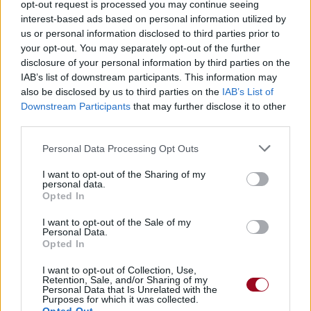
opt-out request is processed you may continue seeing
interest-based ads based on personal information utilized by
us or personal information disclosed to third parties prior to
Pour prolonger le plaisir musical :
your opt-out. You may separately opt-out of the further
Vous aimez chanter, apprenez la guitare chez
disclosure of your personal information by third parties on the
Télécharger légalement les MP3 sur
IAB’s list of downstream participants. This information may
also be disclosed by us to third parties on the
Télécharger légalement les MP3 ou trouver le CD sur
IAB’s List of
Downstream Participants
that may further disclose it to other
third parties.
Trouver des vinyles et des CD sur
Trouver un instrument de musique ou une partition au
Personal Data Processing Opt Outs
meilleur prix sur
I want to opt-out of the Sharing of my
personal data.
Opted In
Paroles
Téléchargement
Vidéos
⇑
I want to opt-out of the Sale of my
Commentaires
Personal Data.
Opted In
Voir la vidéo de «Solo»
I want to opt-out of Collection, Use,
Retention, Sale, and/or Sharing of my
Personal Data that Is Unrelated with the
Purposes for which it was collected.