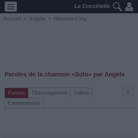
La Coccinelle
Accueil
>
Angèle
>
Nonante-Cinq
Paroles de la chanson «Solo» par Angèle
Paroles
Téléchargement
Vidéos
⇑
Commentaires