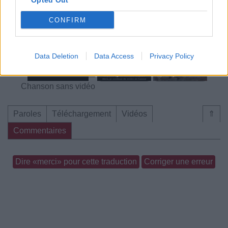
Opted Out
CONFIRM
Chanson sans vidéo
Chanson sans vidéo
Data Deletion
Data Access
Privacy Policy
Chanson sans vidéo
Paroles
Téléchargement
Vidéos
⇑
Commentaires
Dire «merci» pour cette traduction
Corriger une erreur