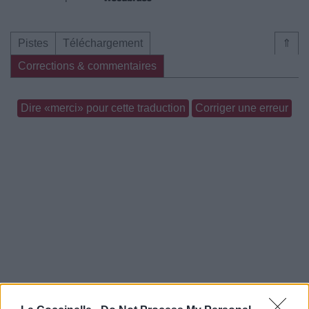
Pistes
Téléchargement
⇑
Corrections & commentaires
Dire «merci» pour cette traduction
Corriger une erreur